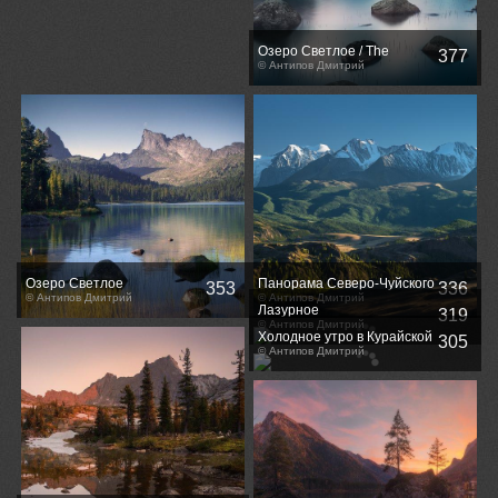
Озеро Светлое / The
377
Svetloe Lake
© Антипов Дмитрий
Озеро Светлое
Панорама Северо-Чуйского
353
336
© Антипов Дмитрий
хребта / View of the North-
© Антипов Дмитрий
Лазурное
319
Chuya ridge
© Антипов Дмитрий
Холодное утро в Курайской
305
степи / Cold morning in the
© Антипов Дмитрий
Kurai steppe.