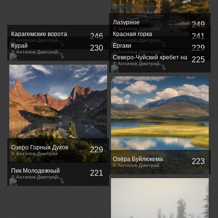
Лазурное
249
© Антипов Дмитрий
Карагемские ворота
Красная горка
246
241
© Антипов Дмитрий
© Антипов Дмитрий
Курай
Ергаки
230
229
© Антипов Дмитрий
© Антипов Дмитрий
Северо-Чуйский хребет на
225
рассвете / Sundawn at
© Антипов Дмитрий
North-Chuya range
Озеро Горных Духов
229
© Антипов Дмитрий
Озёра Буйлюкема
223
© Антипов Дмитрий
Пик Молодежный
221
© Антипов Дмитрий