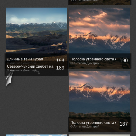
Ештыколь / Foul weather on
Eshtikyol plateau
Длинные тени Курая
Полоска утреннего света /
194
190
© Антипов Дмитрий
Morning Glory stripe
© Антипов Дмитрий
Северо-Чуйский хребет на
189
рассвете / Sundawn at
© Антипов Дмитрий
North-Chuya range
Полоска утреннего света /
187
Morning Glory stripe
© Антипов Дмитрий