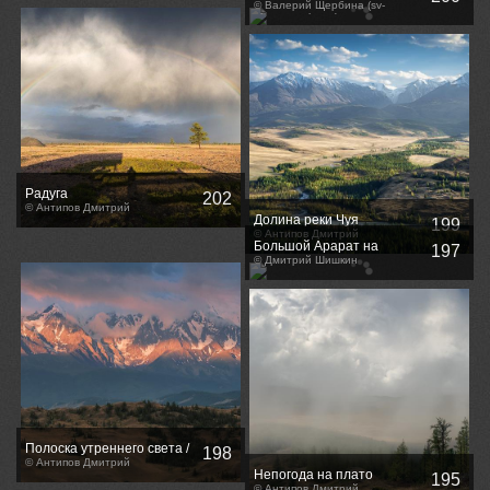
© Валерий Щербина (sv-
phototravel.com)
Радуга
202
© Антипов Дмитрий
Долина реки Чуя
199
© Антипов Дмитрий
Большой Арарат на
197
рассвете
© Дмитрий Шишкин
Полоска утреннего света /
198
Morning Glory stripe
© Антипов Дмитрий
Непогода на плато
195
© Антипов Дмитрий