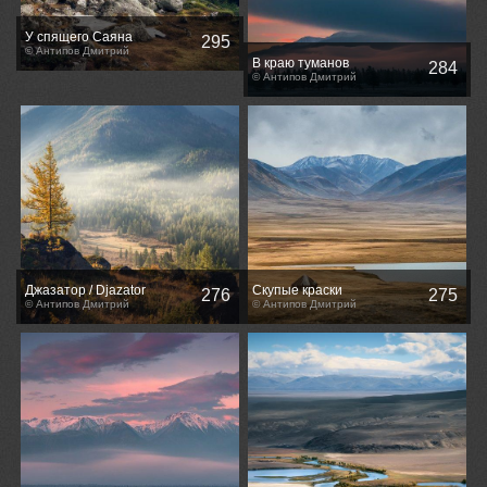
У спящего Саяна
295
© Антипов Дмитрий
В краю туманов
284
© Антипов Дмитрий
Джазатор / Djazator
Скупые краски
276
275
© Антипов Дмитрий
высокогорных плато Алтая
© Антипов Дмитрий