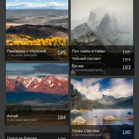
Панорама с «Красной
Про скалы и туман
185
185
горки»
© Антипов Дмитрий
© Антипов Дмитрий
Чуйский рассвет
184
© Антипов Дмитрий
Ергаки
183
© Антипов Дмитрий
Алтай
184
© Антипов Дмитрий
Озеро Светлое
180
© Антипов Дмитрий
Город на Енисее