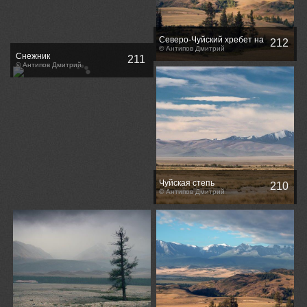
Северо-Чуйский хребет на
212
рассвете / Sunrise at the
© Антипов Дмитрий
Снежник
211
North-Chuya Range
© Антипов Дмитрий
Чуйская степь
210
© Антипов Дмитрий