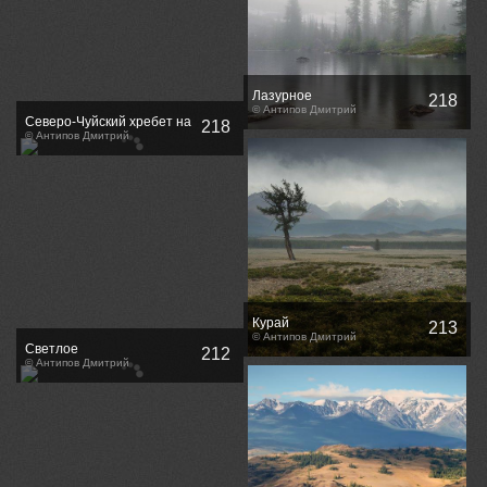
Лазурное
218
© Антипов Дмитрий
Северо-Чуйский хребет на
218
рассвете / Sunrise at the
© Антипов Дмитрий
North-Chuya Range
Курай
213
© Антипов Дмитрий
Светлое
212
© Антипов Дмитрий