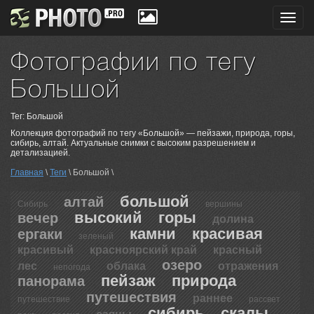
Toggl
navig
Фотографии по тегу
Большой
Тег: Большой
Коллекция фотографий по тегу «Большой» — пейзажи, природа, горы,
сибирь, алтай. Актуальные снимки с высоким разрешением и
детализацией.
Главная
\
Теги
\ Большой \
большой
алтай
Сибирь
вершины
высокий
горы
вечер
долина
камни
красивая
ергаки
зеленый
красивый
красноярский край
красный
озеро
лес
облака
отражения
непогода
пейзаж
природа
панорама
путешествия
раннее
путешествие
рассвет
сибирь
скалы