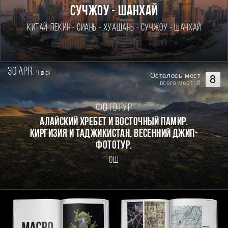
Сучжоу - Шанхай
Китай: Пекин - Сиань - Хуашань - Сучжоу - Шанхай
30 apr.
11
дней
Осталось мест
8
всего мест: 8
Фототур
Алайский хребет и Восточный Памир.
Киргизия и Таджикистан. Весенний джип-
фототур.
Ош