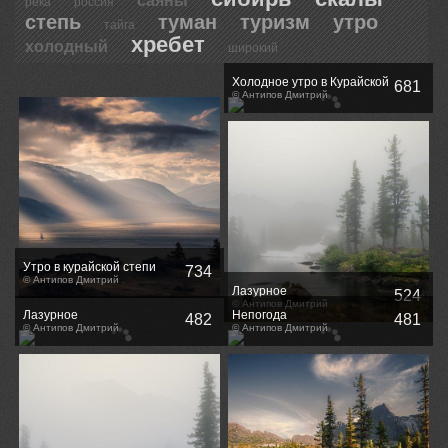
саяны
река
россия
степь
туман
туризм
утро
тайга
хребет
холодный
широкий
Холодное утро в Курайской
681
степи / Cold morning in the
© Антипов Дмитрий
Kurai steppe.
Утро в курайской степи
734
© Антипов Дмитрий
Лазурное
524
© Антипов Дмитрий
Лазурное
Непогода
482
481
© Антипов Дмитрий
© Антипов Дмитрий