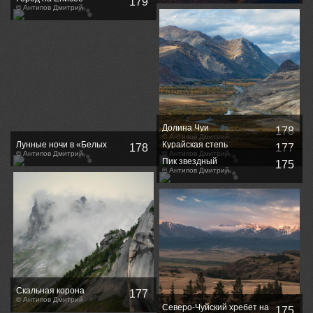
179
© Антипов Дмитрий
Долина Чуи
178
© Антипов Дмитрий
Лунные ночи в «Белых
Курайская степь
178
177
росах»
© Антипов Дмитрий
© Антипов Дмитрий
Пик звездный
175
© Антипов Дмитрий
Скальная корона
177
© Антипов Дмитрий
Северо-Чуйский хребет на
175