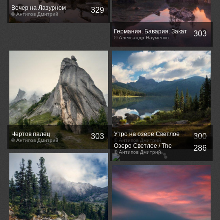
Вечер на Лазурном
329
© Антипов Дмитрий
Германия. Бавария. Закат
303
солнца на озере Hintersee
© Александр Науменко
Чертов палец
Утро на озере Светлое
303
300
© Антипов Дмитрий
© Антипов Дмитрий
Озеро Светлое / The
286
Svetloe Lake
© Антипов Дмитрий