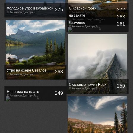
Холодное утро в Курайской
С Красной горки
275
272
степи / Cold morning in the
© Антипов Дмитрий
© Антипов Дмитрий
на закате
263
Kurai steppe.
© Валерий Щербина (sv-
Лазурное
phototravel.com)
261
© Антипов Дмитрий
Утро на озере Светлое
268
© Антипов Дмитрий
Скальные ножи / Rock
259
blades
© Антипов Дмитрий
Непогода на плато
249
Ештыколь / Foul weather on
© Антипов Дмитрий
Eshtikyol plateau