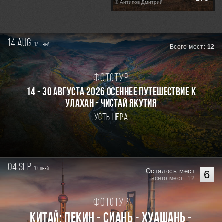
рассвете
© Антипов Дмитрий
14 aug.
17
дней
Всего мест:
12
Фототур
14 - 30 августа 2026 Осеннее путешествие к
Улахан - Чистай Якутия
Усть-Нера
04 sep.
10
дней
Осталось мест
6
всего мест: 12
Фототур
Китай: Пекин - Сиань - Хуашань -