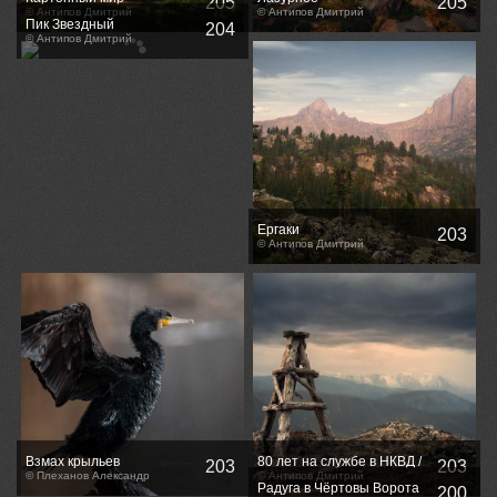
205
205
© Антипов Дмитрий
© Антипов Дмитрий
Пик Звездный
204
© Антипов Дмитрий
Ергаки
203
© Антипов Дмитрий
Взмах крыльев
80 лет на службе в НКВД /
203
203
© Плеханов Александр
80 years at NKVD service
© Антипов Дмитрий
Радуга в Чёртовы Ворота
200