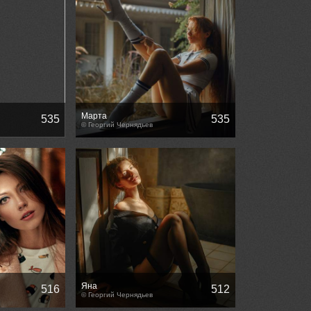
Марта
535
535
© Георгий Чернядьев
Яна
516
512
© Георгий Чернядьев