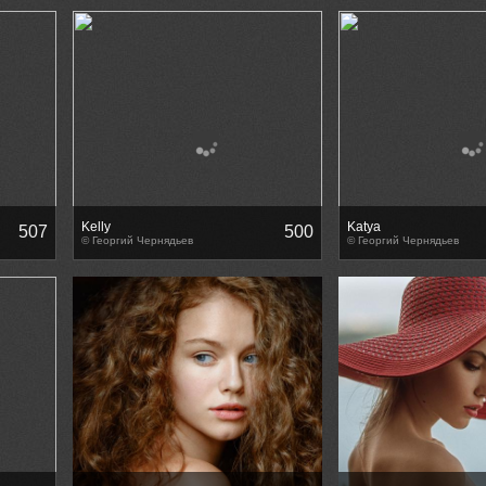
Kelly
Katya
507
500
© Георгий Чернядьев
© Георгий Чернядьев