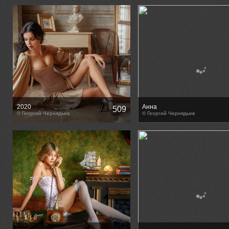
2020
Анна
509
© Георгий Чернядьев
© Георгий Чернядьев