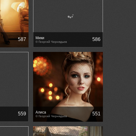
Мики
587
586
© Георгий Чернядьев
Алиса
559
551
© Георгий Чернядьев