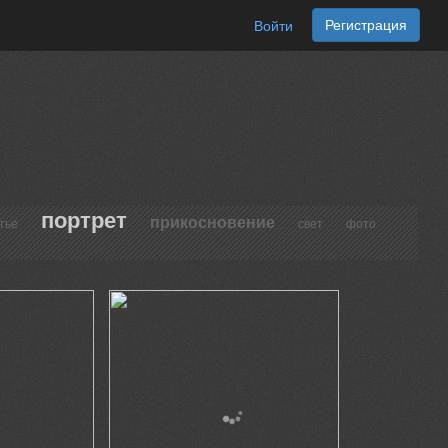
Регистрация
Войти
портрет
прикосновение
тье
свет
фото