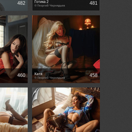
Готика 2
482
481
© Георгий Чернядьев
Катя
460
458
© Георгий Чернядьев