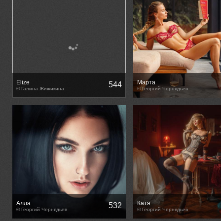
Elize
Марта
544
© Галина Жижикина
© Георгий Чернядьев
Алла
Катя
532
© Георгий Чернядьев
© Георгий Чернядьев