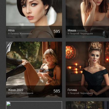
Alisa
Маша
595
© Галина Жижикина
© Георгий Чернядьев
Женя 2022
Готика
585
© Георгий Чернядьев
© Георгий Чернядьев