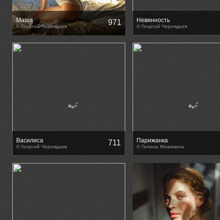
Маша
Невинность
971
© Георгий Чернядьев
© Георгий Чернядьев
Василиса
Парижанка
711
© Георгий Чернядьев
© Галина Жижикина