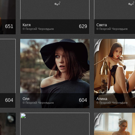
Катя
Света
651
629
© Георгий Чернядьев
© Георгий Чернядьев
Оля
Алина
604
604
© Георгий Чернядьев
© Георгий Чернядьев