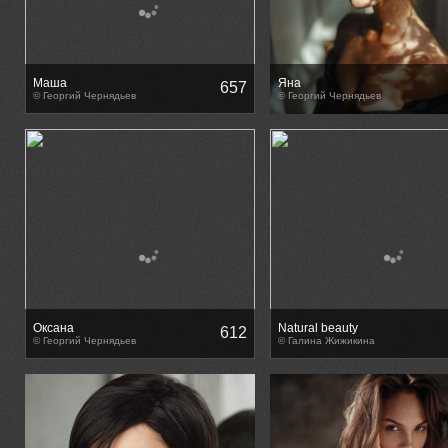
Маша
Яна
657
© Георгий Чернядьев
© Георгий Чернядьев
Оксана
Natural beauty
612
© Георгий Чернядьев
© Галина Жижикина