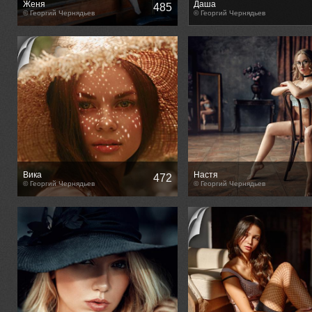
Женя
Даша
485
© Георгий Чернядьев
© Георгий Чернядьев
Вика
Настя
472
© Георгий Чернядьев
© Георгий Чернядьев