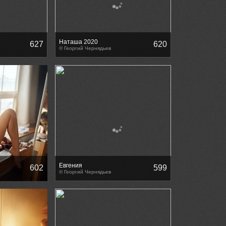
Наташа 2020
627
620
© Георгий Чернядьев
Евгения
602
599
© Георгий Чернядьев