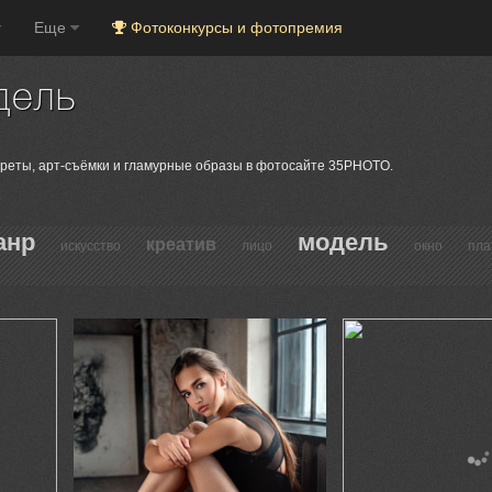
Еще
Фотоконкурсы и фотопремия
дель
реты, арт-съёмки и гламурные образы в фотосайте 35PHOTO.
анр
модель
креатив
искусство
лицо
окно
пла