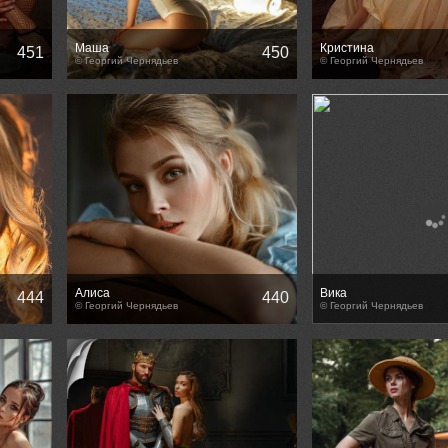
Маша
Кристина
451
450
© Георгий Чернядьев
© Георгий Чернядьев
Алиса
Вика
444
440
© Георгий Чернядьев
© Георгий Чернядьев