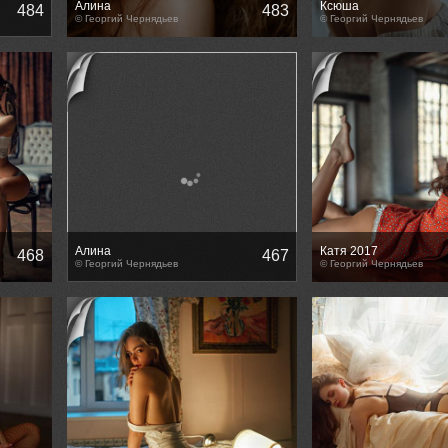
Алина
Ксюша
484
483
© Георгий Чернядьев
© Георгий Чернядьев
Алина
Катя 2017
468
467
© Георгий Чернядьев
© Георгий Чернядьев