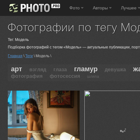
Фото
Авторы
Лучшее
Фотографии по тегу Мо
Тег: Модель
Подборка фотографий с тегом «Модель» — актуальные публикации, порт
Главная
\
Теги
\ Модель \
арт
гламур
ж
взгляд
глаза
девушка
фотография
фотосессия
шляпа