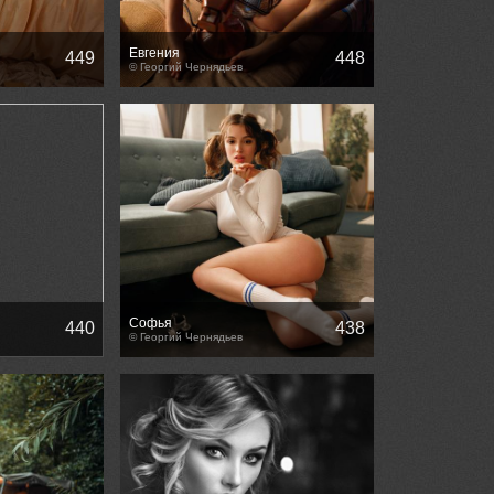
Евгения
449
448
© Георгий Чернядьев
Софья
440
438
© Георгий Чернядьев