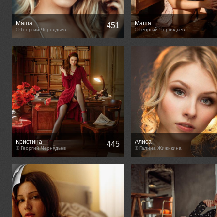
Маша
Маша
451
© Георгий Чернядьев
© Георгий Чернядьев
Кристина
Алиса
445
© Георгий Чернядьев
© Галина Жижикина