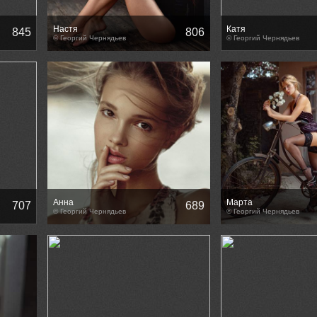
Настя
Катя
845
806
© Георгий Чернядьев
© Георгий Чернядьев
Анна
Марта
707
689
© Георгий Чернядьев
© Георгий Чернядьев