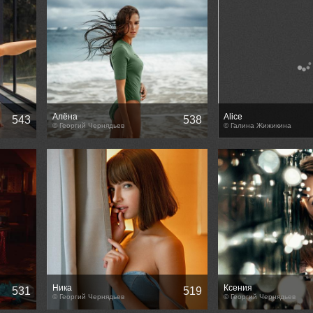
Алёна
Alice
543
538
© Георгий Чернядьев
© Галина Жижикина
Ника
Ксения
531
519
© Георгий Чернядьев
© Георгий Чернядьев