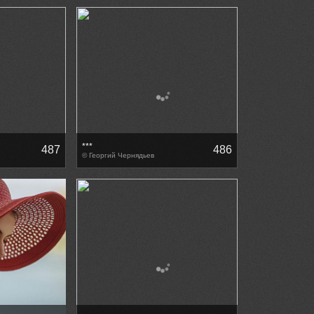
***
487
486
© Георгий Чернядьев