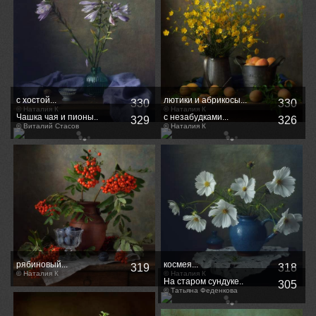
с хостой...
лютики и абрикосы...
330
330
© Наталия К
© Наталия К
Чашка чая и пионы..
с незабудками...
329
326
© Виталий Стасов
© Наталия К
рябиновый...
космея...
319
318
© Наталия К
© Наталия К
На старом сундуке..
305
© Татьяна Феденкова