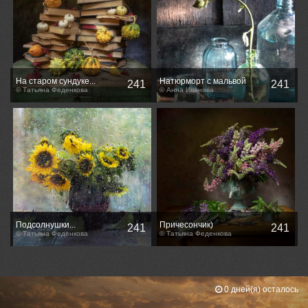
На старом сундуке...
Натюрморт с мальвой
241
241
© Татьяна Феденкова
© Анна Иванова
Подсолнушки...
Причесончик)
241
241
© Татьяна Феденкова
© Татьяна Феденкова
0 дней(я) осталось