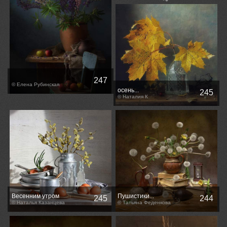
247
© Елена Рубинская
осень...
245
© Наталия К
Весенним утром
Пушистики...
245
244
© Наталья Казанцева
© Татьяна Феденкова