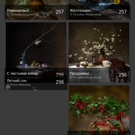
Ромашковый...
Желтенькие...
257
257
© Татьяна Феденкова
© Татьяна Феденкова
С листьями клёна
Предзимье...
256
256
© Чумаков Александр
© Татьяна Феденкова
Летний сон
256
© Анна Иванова