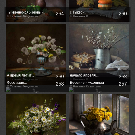
Тыквенно-рябиновый...
с тыквой...
264
260
© Татьяна Феденкова
© Наталия К
А время летит...
начало апреля...
260
258
© Татьяна Феденкова
© Наталия К
Форзиция...
Весенне - кухонный
258
257
© Татьяна Феденкова
мотивчик
© Наталья Казанцева