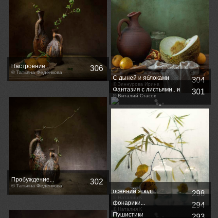
Настроение...
306
© Татьяна Феденкова
С дыней и яблоками
304
© Зиннурова Ирина
Фантазия с листьями.. и
301
оттенки цвета..
© Виталий Стасов
Пробуждение...
302
© Татьяна Феденкова
осенний этюд...
298
© Наталия К
фонарики...
294
© Наталия К
Пушистики
293