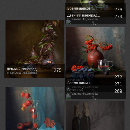
Время ирисов...
276
© Татьяна Феденкова
Девичий виноград...
273
© Татьяна Феденкова
Девичий виноград
275
© Татьяна Феденкова
...
272
© Наталия К
Время пижмы...
271
© Татьяна Феденкова
Весенний...
269
© Татьяна Феденкова