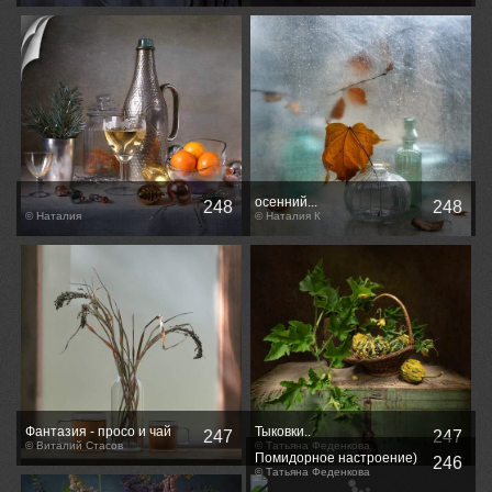
осенний...
248
248
© Наталия
© Наталия К
Фантазия - просо и чай
Тыковки..
247
247
© Виталий Стасов
© Татьяна Феденкова
Помидорное настроение)
246
© Татьяна Феденкова