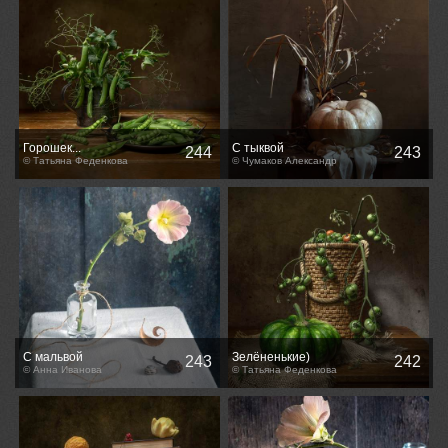
Горошек...
С тыквой
244
243
© Татьяна Феденкова
© Чумаков Александр
С мальвой
Зелёненькие)
243
242
© Анна Иванова
© Татьяна Феденкова