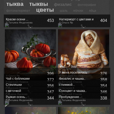
тыква
тыквы
физалис
фотография
цветы
фотонатюрморт
шаль
яблоки
яйца
Краски осени ...
Натюрморт с цветами и
453
404
© Татьяна Феденкова
виноградом
© Ольга Яр
У меня поселилась
396
376
© Ольга Яр
Масленица...
© Светлана Казина
Чай с бубликами
Физалис и чашка..
372
358
© Евгения Левина
© Виталий Стасов
Стекляшки
с пижмой...
356
354
© Евгения Левина
© Наталия К
с веточкой
Сухоцвет и чашка..
347
346
© Елена Лысенко
© Виталий Стасов
Рыжая осень...
Пробуждение...
344
338
© Татьяна Феденкова
© Татьяна Феденкова