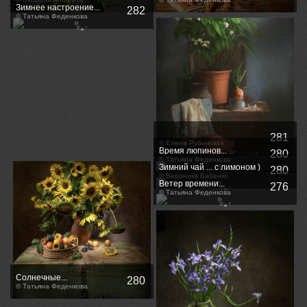
Зимнее настроение...
282
© Татьяна Феденкова
281
© Елена Рубинская
Время люпинов...
280
© Татьяна Феденкова
Зимний чай ... с лимоном )
280
© Вероника Бабенко
Ветер времени...
276
© Татьяна Феденкова
Солнечные...
280
© Татьяна Феденкова