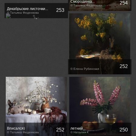
Смородинка...
254
© Татьяна Феденкова
Декабрьские листочки...
253
© Татьяна Феденкова
252
© Елена Рубинская
Вписался)
летний...
252
250
© Татьяна Феденкова
© Наталия К