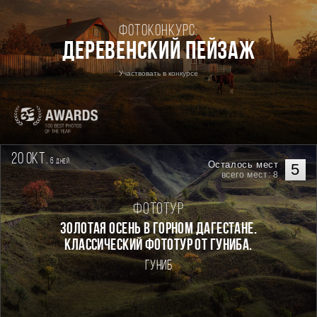
Фотоконкурс:
Деревенский пейзаж
Участвовать в конкурсе
20 окт.
6
дней
Осталось мест
5
всего мест: 8
Фототур
Золотая осень в горном Дагестане.
Классический фототур от Гуниба.
Гуниб