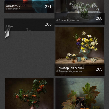
физалис...
271
© Наталия К
268
© Елена Рубинская
266
© Лека
Самоварная весна)
265
© Татьяна Феденкова