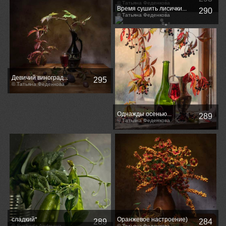
© Татьяна Феденкова
Время сушить лисички...
290
© Татьяна Феденкова
Девичий виноград...
295
© Татьяна Феденкова
Однажды осенью...
289
© Татьяна Феденкова
сладкий*
Оранжевое настроение)
289
284
© Svoboda Andreeva
© Татьяна Феденкова