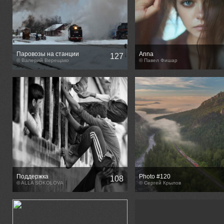
Паровозы на станции
Anna
127
Сортавала.
© Валерий Верещако
© Павел Фишар
Поддержка
Photo #120
108
© ALLA SOKOLOVA
© Сергей Крылов