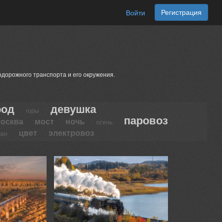
Регистрация
Войти
одорожного транспорта и его окружения.
род
девушка
горы
паровоз
осква
мост
ночь
осень
цвет
электровоз
ман