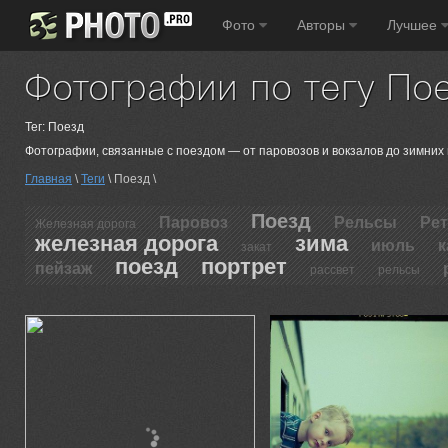
Фото
Авторы
Лучшее
Фотографии по тегу По
Тег: Поезд
Фотографии, связанные с поездом — от паровозов и вокзалов до зимних
Главная
\
Теги
\ Поезд \
Поезд
Паровоз
Рельсы
Ре
Железная дорога
железная дорога
зима
июль
к
закат
поезд
портрет
пейзаж
рассвет
рельсы