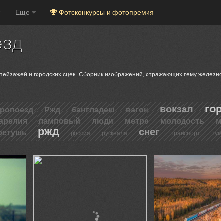
Еще
Фотоконкурсы и фотопремия
езд
 пейзажей и городских сцен. Сборник изображений, отражающих тему железн
го
вокзал
тропоезд
Ржд
бангладеш
вагон
арелия
ламповый
люди
метро
молодость
м
ржд
снег
ретушь
россия
рускеала
транспорт
ту