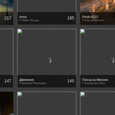
Anna
Photo #122
217
185
© Павел Фишар
© Сергей Крылов
Движение.
Поезд на Мюнхен
147
145
© Валерий Верещако
© Бурханаев Эрик