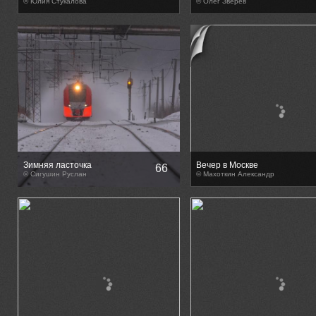
© Юлия Стукалова
© Олег Зверев
Зимняя ласточка
Вечер в Москве
66
© Сигушин Руслан
© Махоткин Александр