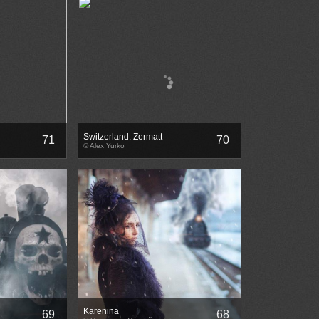
Switzerland. Zermatt
71
70
© Alex Yurko
Karenina
69
68