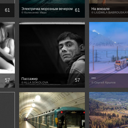
Электричка морозным вечером
На вокзале
61
61
© Колесенко Иван
© LIUDMILA BABROUSKA
Пассажир
***
57
57
© ALLA SOKOLOVA
© Сергей Крылов