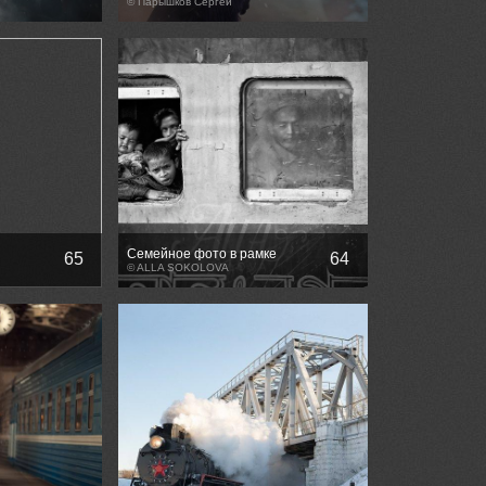
© Парышков Сергей
Семейное фото в рамке
65
64
© ALLA SOKOLOVA