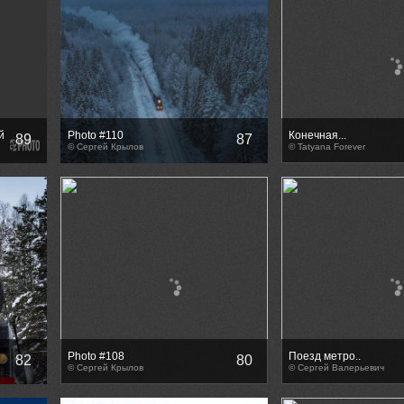
й
Photo #110
Конечная...
89
87
© Сергей Крылов
© Tatyana Forever
Photo #108
Поезд метро..
82
80
© Сергей Крылов
© Сергей Валерьевич