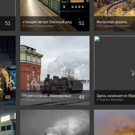
станция метро Охотный ряд
Железная дорога.
51
51
Москва
© Сергей Валерьевич
Транссибирская магис
© Владимир Разгуляев
Подмосковная. Маневровые
Здесь начинается Му
48
48
работы.
© Михаил Глаголев
© Kaznov Stanislav