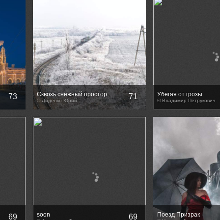
Сквозь снежный простор
Убегая от грозы
73
71
© Диденко Юрий
© Владимир Петрукович
soon
Поезд Призрак
69
69