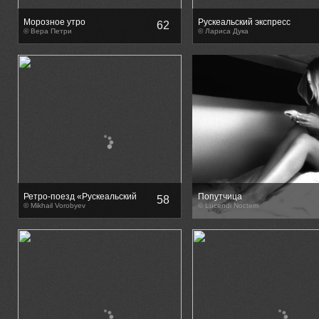
Морозное утро
Рускеальский экспресс
62
© Вера Петри
© Лариса Дука
Ретро-поезд «Рускеальский
Попутчица
58
экспресс» в ожидании
© Mikhail Vorobyev
© Lucendi Noctem
отправления