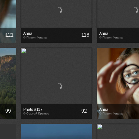
Anna
Anna
121
118
© Павел Фишар
© Павел Фишар
Photo #117
Anna
99
92
© Сергей Крылов
© Павел Фишар