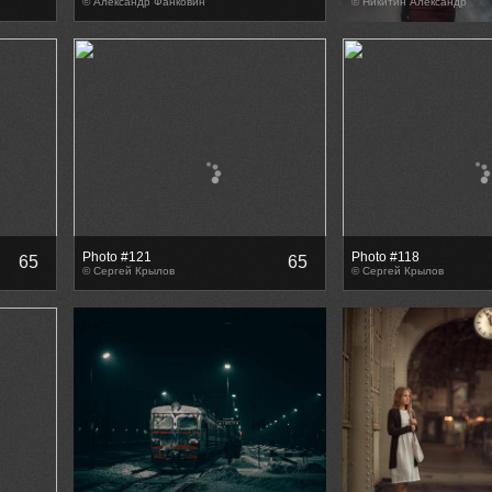
© Александр Фанковин
© Никитин Александр
Photo #121
Photo #118
65
65
© Сергей Крылов
© Сергей Крылов