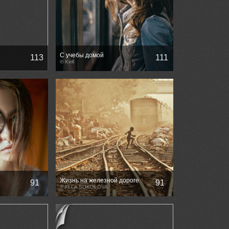
С учебы домой
113
111
© Kirill
Жизнь на железной дороге
91
91
© ALLA SOKOLOVA