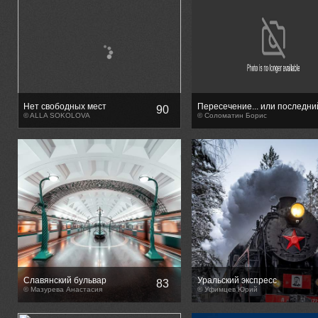
Нет свободных мест
Пересечение... или последни
90
© ALLA SOKOLOVA
взгляд диверсанта....
© Соломатин Борис
Славянский бульвар
Уральский экспресс
83
© Мазурева Анастасия
© Уфимцев Юрий