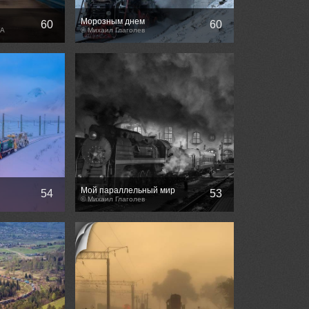
Морозным днем
60
60
YA
© Михаил Глаголев
Мой параллельный мир
54
53
© Михаил Глаголев