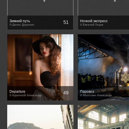
Зимний путь
Ночной экспресс
51
© Денис Доронин
© Евгений Гецев
Departure
Паровоз
49
© Куренной Александр
© Махоткин Александр