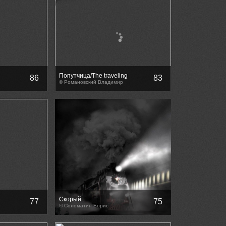
Попутчица/The traveling
86
83
companion
© Романовский Владимир
Скорый...
77
75
© Соломатин Борис