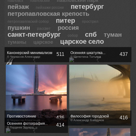
павловский парк
павловск
павловский
петербург
пейзаж
пейзажи россии
петропавловская крепость
питер
петропавловский собор
прострел
пушкин
россия
рассвет
санкт-петербург
спб
туман
собор
царское село
туманы
царское
Канонерский минимализм
Осенняя шкатулка...
511
437
© Черкасов Александр
© Щепотина Татьяна
Противостояние
Философия городской
436
416
© Черкасов Александр
рыбалки
© Александр Байдуков
Осенняя фотография...
414
© Гордеев Эдуард