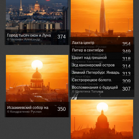
Город тысяч окон и Луна
374
© Чехонин Александр
Лахта-центр
354
© Кондратенко Руслан
Питер в сентябре
349
© Александр Байдуков
Царит над грешной
318
суетой...
© Галина Хвостенко
Зсд канонерский остров
314
© Shabasov Alexey
Зимний Петербург. Январь
313
26г.
© Илья Юфа
Сестрорецкое болото.
309
© Андрей Грачев
Воспоминания о будущей
307
осени....
© Щепотина Татьяна
Исаакиевский собор на
350
закате
© Кондратенко Руслан