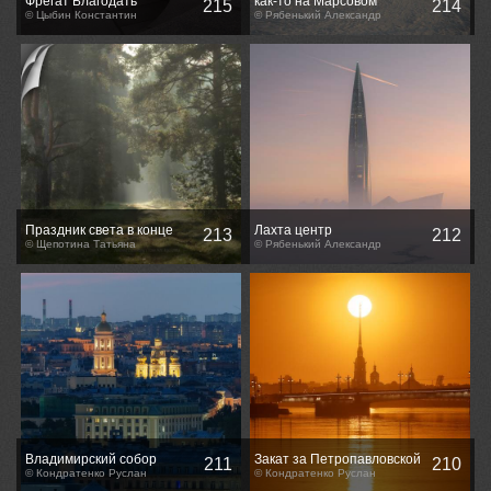
Фрегат Благодать
как-то на Марсовом
215
214
© Цыбин Константин
© Рябенький Александр
Праздник света в конце
Лахта центр
213
212
лета
© Щепотина Татьяна
© Рябенький Александр
Владимирский собор
Закат за Петропавловской
211
210
© Кондратенко Руслан
крепостью
© Кондратенко Руслан