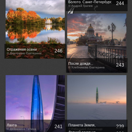
Болото. Санкт-Петербург.
244
© Андрей Грачев
Отражения осени
246
© Дмитренко Екатерина
После дождя...
243
© Хлебникова Екатерина
Лахта
Планета Земля,
241
239
© Дейнекина Галина
Российская Федерация,
© Рябенький Александр