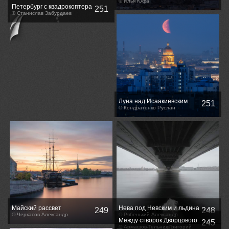
© Илья Юфа
Петербург с квадрокоптера
251
№n+?
© Станислав Забурдаев
Луна над Исаакиевским
251
собором
© Кондратенко Руслан
Майский рассвет
Нева под Невским и льдина
249
248
© Черкасов Александр
© Рябенький Александр
Между створок Дворцового
245
моста
© Армашов-Тельник Григорий