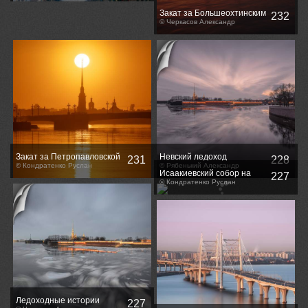
Закат за Большеохтинским
232
мостом
© Черкасов Александр
Закат за Петропавловской
Невский ледоход
231
228
крепостью
© Кондратенко Руслан
© Рябенький Александр
Исаакиевский собор на
227
рассвете
© Кондратенко Руслан
Ледоходные истории
227