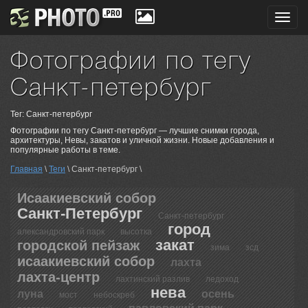
Toggl
navig
Фотографии по тегу
Санкт-петербург
Тег: Санкт-петербург
Фотографии по тегу Санкт-петербург — лучшие снимки города,
архитектуры, Невы, закатов и уличной жизни. Новые добавления и
популярные работы в теме.
Главная
\
Теги
\ Санкт-петербург \
Исаакиевский собор
Санкт-Петербург
Санкт-петербург
город
александровский парк
высотка
закат
городской пейзаж
зима
зсд
исаакиевский собор
лахта
лахта-центр
лахтинский разлив
ледоход
нева
луна
осень
мост
небоскреб