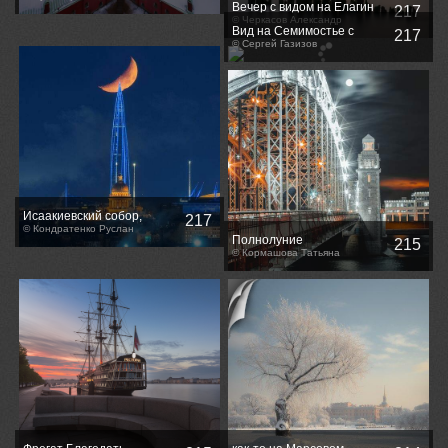
Вечер с видом на Елагин
217
дворец
© Черкасов Александр
Вид на Семимостье с
217
крыши
© Сергей Газизов
Исаакиевский собор,
217
Лахта-центр и Луна на
© Кондратенко Руслан
Полнолуние
215
одной линии
© Кормашова Татьяна