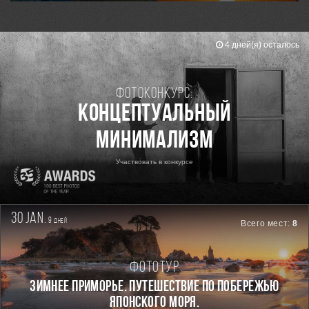
4 дней(я) осталось
Фотоконкурс:
Концептуальный
минимализм
Участвовать в конкурсе
30 jan.
9
дней
Всего мест:
8
Фототур
ЗИМНЕЕ ПРИМОРЬЕ. ПУТЕШЕСТВИЕ ПО ПОБЕРЕЖЬЮ
ЯПОНСКОГО МОРЯ.