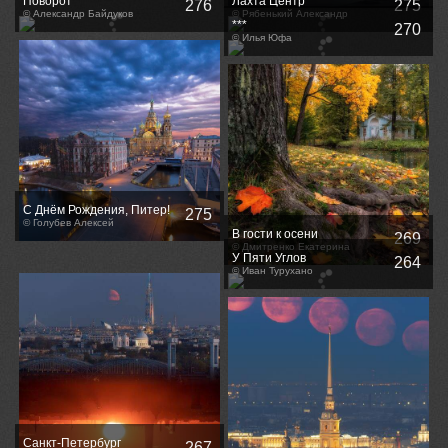
Поворот
Лахта Центр
276
275
© Александр Байдуков
© Рябенький Александр
***
270
© Илья Юфа
С Днём Рождения, Питер!
275
© Голубев Алексей
В гости к осени
269
© Дмитренко Екатерина
У Пяти Углов
264
© Иван Турухано
Санкт-Петербург
267