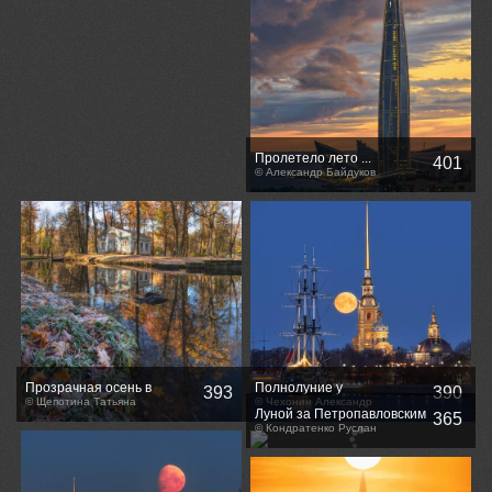
Пролетело лето ...
401
© Александр Байдуков
Прозрачная осень в
Полнолуние у
393
390
Царском Селе
© Щепотина Татьяна
Петропавловской крепости
© Чехонин Александр
Луной за Петропавловским
365
Собором
© Кондратенко Руслан