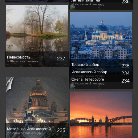
Летний закат на
236
Лахта центр
Исаакиевской площади
© Черкасов Александр
Невесомость
237
© Щепотина Татьяна
Троицкий собор
236
© Кондратенко Руслан
Исаакиевский собор
234
© Кондратенко Руслан
Снег в Петербурге
234
© Черкасов Александр
Метель на Исаакиевской
235
площади
© Черкасов Александр