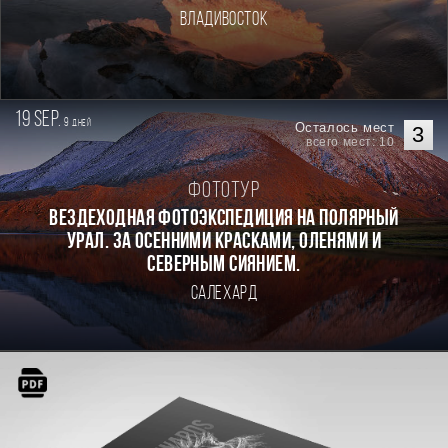
Владивосток
19 sep.
9
дней
Осталось мест
3
всего мест: 10
Фототур
Вездеходная фотоэкспедиция на Полярный
Урал. За осенними красками, оленями и
северным сиянием.
Салехард