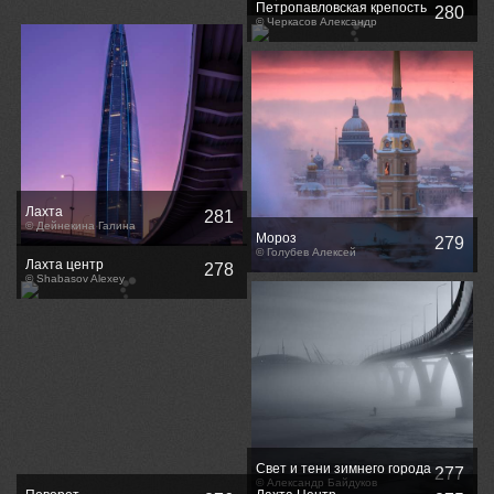
Петропавловская крепость
280
© Черкасов Александр
Лахта
281
© Дейнекина Галина
Мороз
279
© Голубев Алексей
Лахта центр
278
© Shabasov Alexey
Свет и тени зимнего города
277
© Александр Байдуков