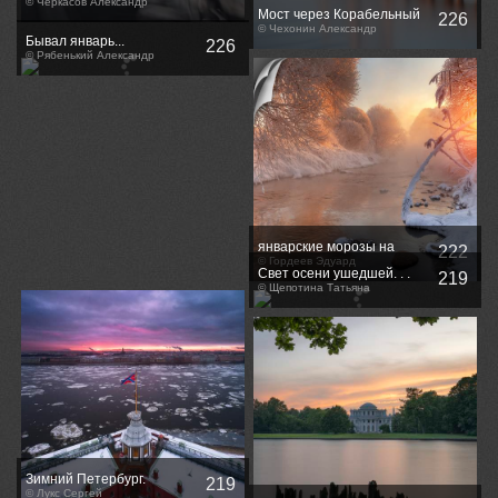
© Черкасов Александр
Мост через Корабельный
226
фарватер
© Чехонин Александр
Бывал январь...
226
© Рябенький Александр
январские морозы на
222
Муринском ручье...
© Гордеев Эдуард
Свет осени ушедшей. . .
219
© Щепотина Татьяна
Зимний Петербург.
219
Нарышкин бастион
© Лукс Сергей