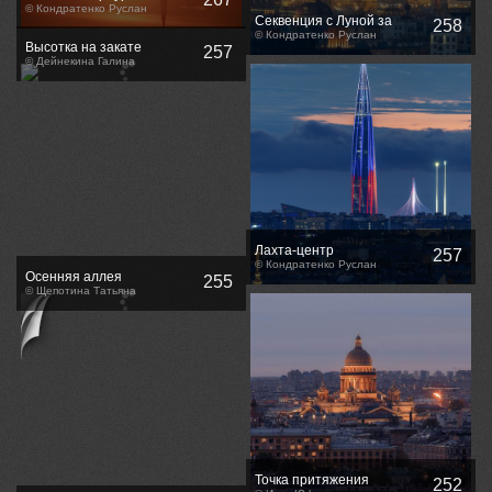
© Кондратенко Руслан
Секвенция с Луной за
258
Петропавловским Собором
© Кондратенко Руслан
Высотка на закате
257
© Дейнекина Галина
Лахта-центр
257
© Кондратенко Руслан
Осенняя аллея
255
© Щепотина Татьяна
Точка притяжения
252