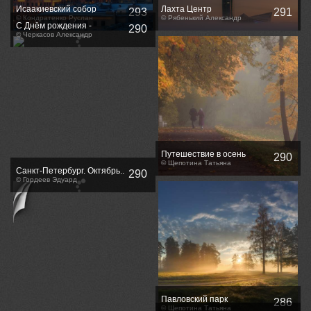
Исаакиевский собор
Лахта Центр
293
291
© Кондратенко Руслан
© Рябенький Александр
С Днём рождения -
290
крейсеру Аврора 125 лет !
© Черкасов Александр
Путешествие в осень
290
© Щепотина Татьяна
Санкт-Петербург. Октябрь..
290
© Гордеев Эдуард
Павловский парк
286
© Щепотина Татьяна