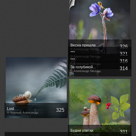
Весна пришла...
326
© Александр Гвоздь
***
321
© Александр Гвоздь
***
316
© Александр Гвоздь
За голубикой...
314
© Александр Гвоздь
Lost
325
© Чорный Александр
Будни улитки
311
© Александр Гвоздь