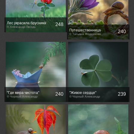
Лес украсила брусника
248
© Александр Гвоздь
Путешественница
240
© Татьяна Феденкова
"Где мира чистота"
"Живое сердце"
240
239
© Чорный Александр
© Чорный Александр