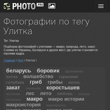
Toggl
navig
Фотографии по тегу
Улитка
Тег: Улитка
Подборка фотографий с улитками — макро, природа, лето, закат.
Снимки из Украины, Беларуси и других мест, где улитки становятся
героями кадра.
Главная
\
Теги
\ Улитка \
беларусь
боровик
вдохновение
волшебство
весна
гармония
гриб
грибы
голубика
жизнь
закат
коростышев
земляника
лес
лето
любовь
костяника
лягушка
макро
макро истории
лягушонок
макроистория
макрокрасота