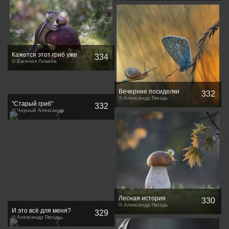
Кажется этот гриб уже
334
занят...?
© Евгения Левина
Вечерние посиделки
332
© Александр Гвоздь
"Старый гриб"
332
© Чорный Александр
Лесная история
330
© Александр Гвоздь
И это всё для меня?
329
© Александр Гвоздь