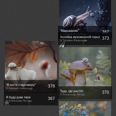
"Марсианин"
387
© Чорный Александр
Хозяйка мухоморной горы)
373
© Татьяна Феденкова
"В гости к мухомору"
378
© Чорный Александр
Туда, где растёт
370
костяника...
© Александр Гвоздь
Я буду руки твои
367
целовать...
© Александр Гвоздь