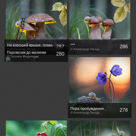
На хорошей крыше, трава
***
287
286
не растет...
© Александр Гвоздь
© Александр Гвоздь
Паровозик до малинки
280
отправляется, пристегните
© Татьяна Феденкова
ремни)
Пора пробуждения...
278
© Александр Гвоздь