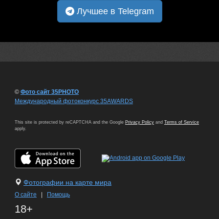
Лучшее в Telegram
©
Фото сайт 35PHOTO
Международный фотоконкурс 35AWARDS
This site is protected by reCAPTCHA and the Google
Privacy Policy
and
Terms of Service
apply.
Фотографии на карте мира
О сайте
|
Помощь
18+