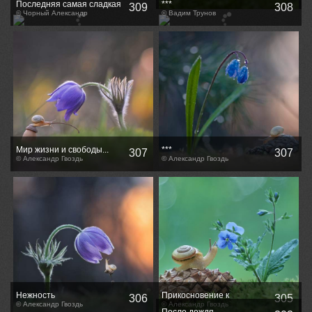
Последняя самая сладкая
***
309
308
© Чорный Александр
© Вадим Трунов
Мир жизни и свободы...
***
307
307
© Александр Гвоздь
© Александр Гвоздь
Нежность
Прикосновение к
306
305
© Александр Гвоздь
прекрасному
© Александр Гвоздь