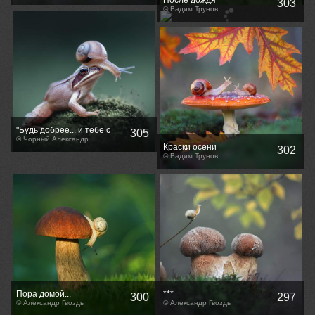
После дождя
303
© Вадим Трунов
"Будь добрее... и тебе с
305
удовольствием сядут на
© Чорный Александр
Краски осени
302
голову..."
© Вадим Трунов
Пора домой...
***
300
297
© Александр Гвоздь
© Александр Гвоздь