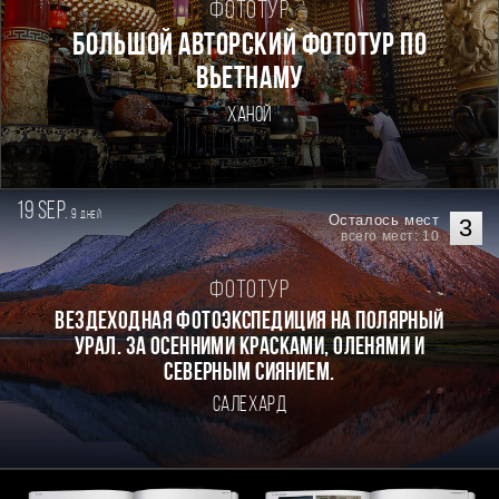
Фототур
Большой авторский фототур по
Вьетнаму
Ханой
19 sep.
9
дней
Осталось мест
3
всего мест: 10
Фототур
Вездеходная фотоэкспедиция на Полярный
Урал. За осенними красками, оленями и
северным сиянием.
Салехард