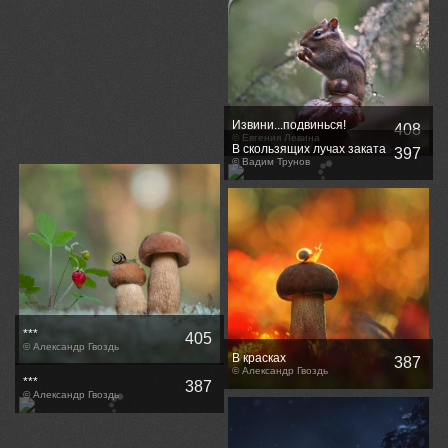
Извини...подвинься!
408
© Евгения Левина
В скользящих лучах заката
397
© Вадим Трунов
***
405
© Александр Гвоздь
В красках
387
© Александр Гвоздь
***
387
© Александр Гвоздь