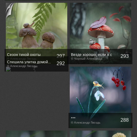
Сезон тихой охоты
Везде хорошо, если я с
297
293
© Александр Гвоздь
тобой...
© Чорный Александр
Спешила улитка домой...
292
© Александр Гвоздь
***
288
© Александр Гвоздь