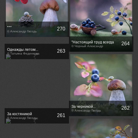
***
270
© Александр Гвоздь
"Настоящий труд всегда
264
тихий, равномерный,
© Чорный Александр
Однажды летом...
263
незаметный..."
© Татьяна Феденкова
За черникой...
262
© Александр Гвоздь
За костяникой
261
© Александр Гвоздь