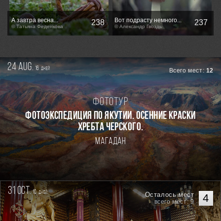
А завтра весна...
Вот подрасту немного...
238
237
© Татьяна Феденкова
© Александр Гвоздь
24 aug.
16
дней
Всего мест:
12
Фототур
ФОТОЭКСПЕДИЦИЯ ПО ЯКУТИИ. ОСЕННИЕ КРАСКИ
ХРЕБТА ЧЕРСКОГО.
Магадан
31 oct.
10
дней
Осталось мест
4
всего мест: 9