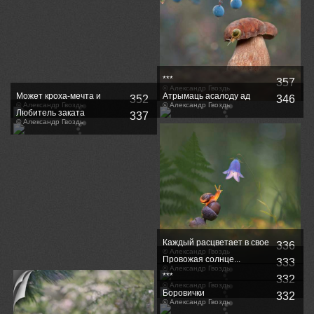
***
357
© Александр Гвоздь
Может кроха-мечта и
Атрымаць асалоду ад
352
346
мала...
© Александр Гвоздь
густам
© Александр Гвоздь
Любитель заката
337
© Александр Гвоздь
Каждый расцветает в свое
336
время
© Александр Гвоздь
Провожая солнце...
333
© Александр Гвоздь
***
332
© Александр Гвоздь
Боровички
332
© Александр Гвоздь