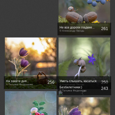
Не все дороги гладкие...
261
© Александр Гвоздь
На закате дня...
Уметь слышать, касаться
256
250
© Татьяна Феденкова
сердцем...
© Александр Гвоздь
Безбилетники:)
243
© Татьяна Феденкова