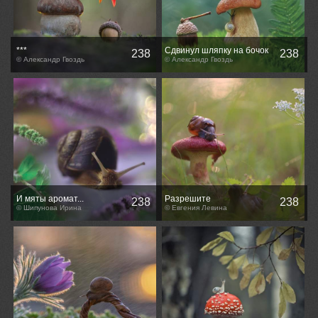
***
Сдвинул шляпку на бочок
238
238
© Александр Гвоздь
© Александр Гвоздь
И мяты аромат...
Разрешите
238
238
© Шипунова Ирина
познакомиться...
© Евгения Левина