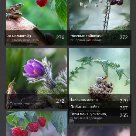
За малинкой:)
"Лесные тайнички"
276
272
© Татьяна Феденкова
© Чорный Александр
Таинство жизни
272
270
© Татьяна Феденкова
© Чорный Александр
Любит, не любит...
267
© Александр Гвоздь
Вези меня, улиточка,
265
вези)))
© Татьяна Феденкова