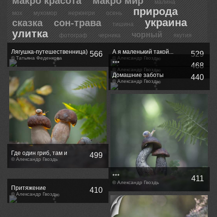
макро красота
макро мир
малина
природа
мох
мухомор
нерюнгри
осень
украина
сказка
сон-трава
тишина
улитка
чорный
фотограф
черника
якутия
Лягушка-путешественница)
А я маленький такой...
566
529
© Татьяна Феденкова
© Александр Гвоздь
***
468
© Александр Гвоздь
Домашние заботы
440
© Александр Гвоздь
Где один гриб, там и
499
другой...
© Александр Гвоздь
***
411
© Александр Гвоздь
Притяжение
410
© Александр Гвоздь