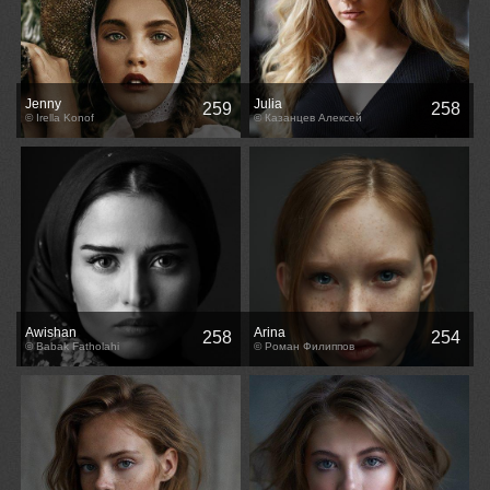
Jenny
Julia
259
258
© Irella Konof
© Казанцев Алексей
Awishan
Arina
258
254
© Babak Fatholahi
© Роман Филиппов