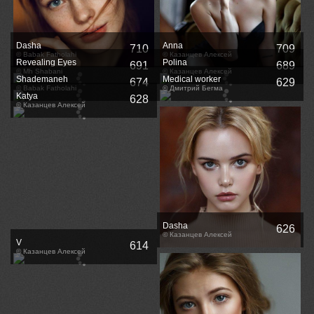
Dasha
Anna
710
709
© Babak Fatholahi
© Казанцев Алексей
Revealing Eyes
Polina
691
689
© Mh Shabani
© Казанцев Алексей
Shademaneh
Medical worker
674
629
© Babak Fatholahi
© Дмитрий Бегма
Katya
628
© Казанцев Алексей
Dasha
626
© Казанцев Алексей
V
614
© Казанцев Алексей