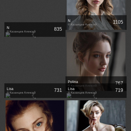
N
1105
© Казанцев Алексей
N
835
© Казанцев Алексей
Polina
767
© Казанцев Алексей
Lisa
Lisa
731
719
© Казанцев Алексей
© Казанцев Алексей