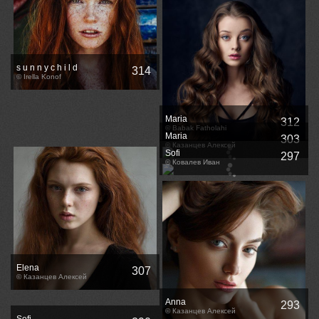
s u n n y c h i l d
314
© Irella Konof
Maria
312
© Babak Fatholahi
Maria
303
© Казанцев Алексей
Sofi
297
© Ковалев Иван
Elena
307
© Казанцев Алексей
Anna
293
© Казанцев Алексей