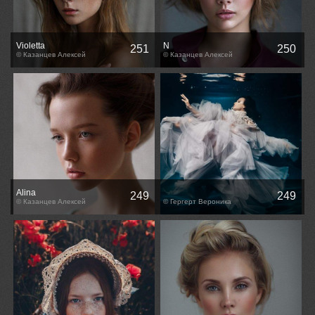
Violetta
N
251
250
© Казанцев Алексей
© Казанцев Алексей
Alina
249
249
© Казанцев Алексей
© Гергерт Вероника