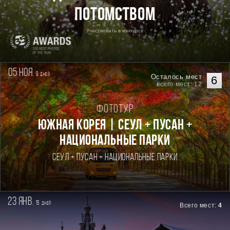
потомством
Участвовать в конкурсе
05 ноя.
9
дней
Осталось мест
6
всего мест: 12
Фототур
Южная Корея | Сеул + Пусан +
национальные парки
Сеул + Пусан + национальные парки
23 янв.
15
дней
Всего мест:
4