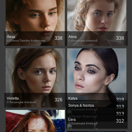
Лиза
Alina
338
338
© Елена Daedra Алферова
© Казанцев Алексей
Violetta
Katya
326
319
© Казанцев Алексей
© Казанцев Алексей
Sonya & Nastya
313
© Казанцев Алексей
313
© Гергерт Вероника
Lera
312
© Казанцев Алексей