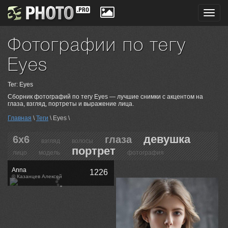
Toggl
navig
Фотографии по тегу
Eyes
Тег: Eyes
Сборник фотографий по тегу Eyes — лучшие снимки с акцентом на
глаза, взгляд, портреты и выражение лица.
Главная
\
Теги
\ Eyes \
девушка
6х6
глаза
взгляд
волосы
портрет
лицо
модель
фотография
Anna
1226
© Казанцев Алексей