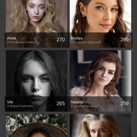
Anna
Nastya
270
266
© Казанцев Алексей
© Романов Дмитрий
Viki
Natalie
265
259
© Babak Fatholahi
© Дегтярёва Анна