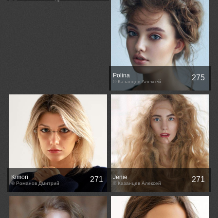
Polina
275
© Казанцев Алексей
Kimori
Jenie
271
271
© Романов Дмитрий
© Казанцев Алексей