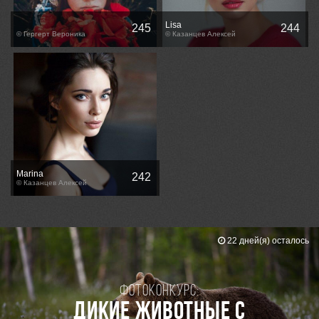
Lisa
245
244
© Гергерт Вероника
© Казанцев Алексей
Marina
242
© Казанцев Алексей
22 дней(я) осталось
Фотоконкурс:
Дикие животные с