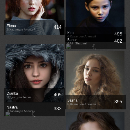
Elena
414
© Казанцев Алексей
Kira
405
© Казанцев Алексей
Bahar
402
© Mh Shabani
Dianka
405
© Дмитрий Бегма
Sasha
395
© Казанцев Алексей
Nastya
383
© Казанцев Алексей