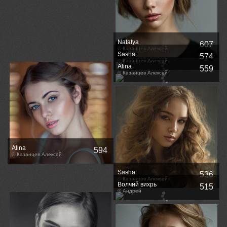
Natalya
607
© Казанцев Алексей
Sasha
574
© Казанцев Алексей
Alina
559
© Казанцев Алексей
Alina
594
© Казанцев Алексей
Sasha
536
© Казанцев Алексей
Волчий вихрь
515
© Андрей