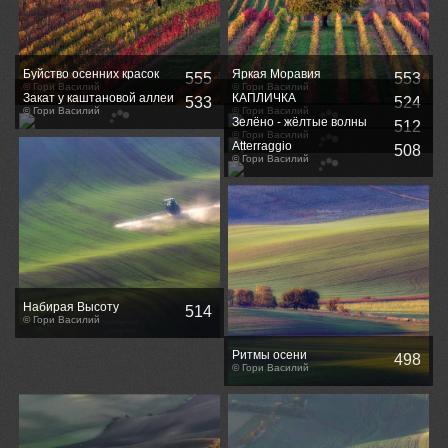
Буйство осенних красок
Яркая Моравия
555
553
© Гори Василий
© Гори Василий
Закат у каштановой аллеи
КАПЛИЧКА
533
524
© Гори Василий
© Гори Василий
Зелёно - жёлтые волны
512
© Гори Василий
Atterraggio
508
© Гори Василий
Набирая Высоту
514
© Гори Василий
Ритмы осени
498
© Гори Василий