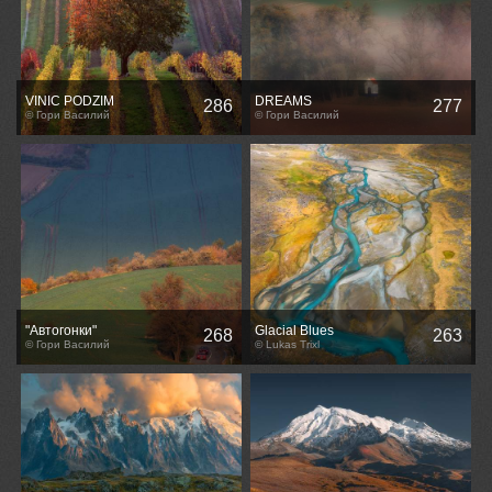
VINIC PODZIM
DREAMS
286
277
© Гори Василий
© Гори Василий
"Автогонки"
Glacial Blues
268
263
© Гори Василий
© Lukas Trixl