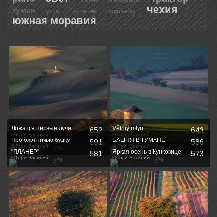
чехия
туман
утро
цветение
часовенка
южная моравия
Ложатся первые лучи...
Větrný mlýn
652
643
© Гори Василий
© Гори Василий
Про охотничью будку
БАШНЯ В ТУМАНЕ
591
586
© Гори Василий
© Гори Василий
"ПЛАНЁР"
Яркая осень в Кунковице
581
573
© Гори Василий
© Гори Василий