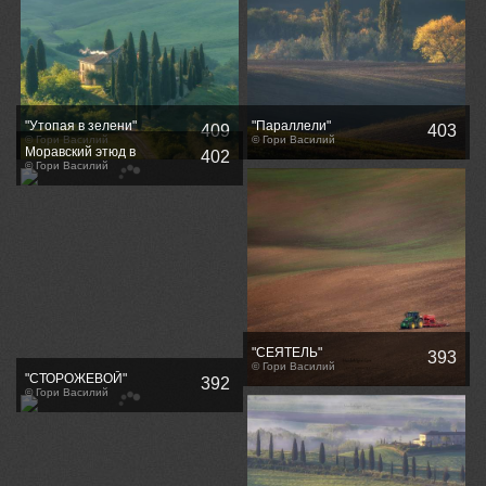
"Утопая в зелени"
"Параллели"
409
403
© Гори Василий
© Гори Василий
Моравский этюд в
402
пастельных тонах
© Гори Василий
"СЕЯТЕЛЬ"
393
© Гори Василий
"СТОРОЖЕВОЙ"
392
© Гори Василий