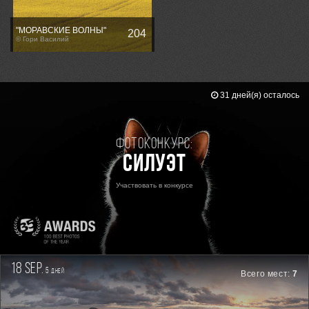
"МОРАВСКИЕ ВОЛНЫ"
204
© Гори Василий
31 дней(я) осталось
Фотоконкурс:
Силуэт
Участвовать в конкурсе
18 sep.
5
дней
Всего мест:
7