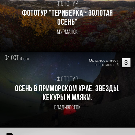
Фототур
ФОТОТУР "ТЕРИБЕРКА - ЗОЛОТАЯ
ОСЕНЬ"
Мурманск
04 oct.
9
дней
Осталось мест
3
всего мест: 6
Фототур
Осень в Приморском Крае. Звезды,
кекуры и маяки.
Владивосток