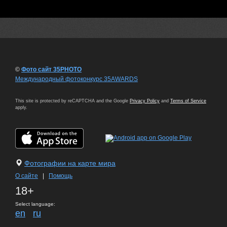
©
Фото сайт 35PHOTO
Международный фотоконкурс 35AWARDS
This site is protected by reCAPTCHA and the Google
Privacy Policy
and
Terms of Service
apply.
Фотографии на карте мира
О сайте
|
Помощь
18+
Select language:
en
ru