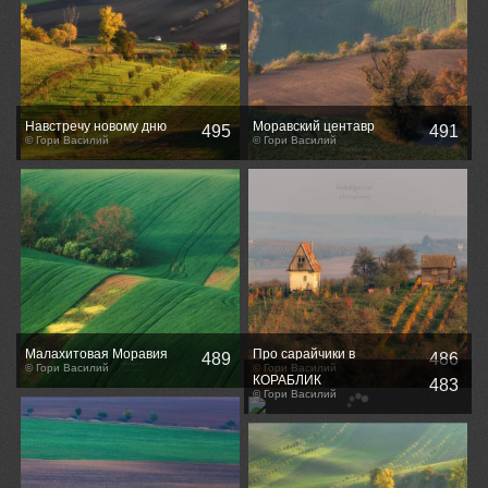
Навстречу новому дню
Моравский центавр
495
491
© Гори Василий
© Гори Василий
Малахитовая Моравия
Про сарайчики в
489
486
© Гори Василий
виноградниках...
© Гори Василий
КОРАБЛИК
483
© Гори Василий