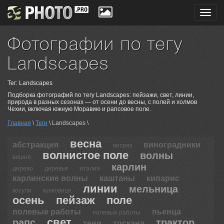
Toggl
navig
Фотографии по тегу
Landscapes
Тег: Landscapes
Подборка фотографий по тегу Landscapes: пейзажи, свет, линии,
природа в разных сезонах — от осени до весны, с полей и холмов
Чехии, включая южную Моравию и рапсовое поле.
Главная
\
Теги
\ Landscapes \
весна
абстракция
виноградники
ветряк
волнистое поле
волны
вишня
карлин
дерево
деревья
италия
карлинские волны
каштаны
кипарис
линии
мельница
косули
кунковице
осень
пейзаж
поле
полевые работы
пьенца
полевыё работы
свет
рапс
трактор
тени
тоскана