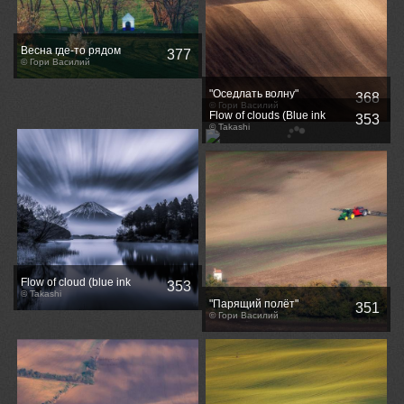
Весна где-то рядом
377
© Гори Василий
"Оседлать волну"
368
© Гори Василий
Flow of clouds (Blue ink
353
version)
© Takashi
Flow of cloud (blue ink
353
version)
© Takashi
"Парящий полёт"
351
© Гори Василий