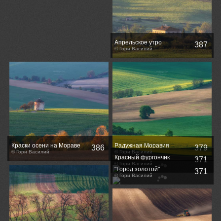
Апрельское утро
387
© Гори Василий
Краски осени на Мораве
Радужная Моравия
386
379
© Гори Василий
© Гори Василий
Красный фургончик
371
© Гори Василий
"Город золотой"
371
© Гори Василий