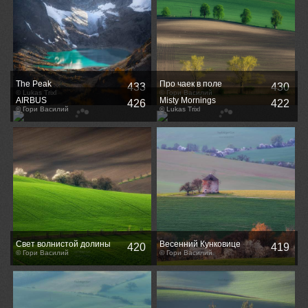
The Peak
Про чаек в поле
433
430
© Lukas Trixl
© Гори Василий
AIRBUS
Misty Mornings
426
422
© Гори Василий
© Lukas Trixl
Свет волнистой долины
Весенний Кунковице
420
419
© Гори Василий
© Гори Василий