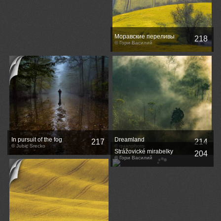
Моравские переливы
218
© Гори Василий
In pursuit of the fog
Dreamland
217
214
© Jubic Srecko
© quanphoto
Strážovické mirabelky
204
© Гори Василий