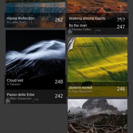
Alpine Reflection
Walking among Giants
262
252
© Lukas Trixl
© Lukas Trixl
By the river
247
© Damian Cyfka
Cloud veil
248
© Takashi
Золото полей
246
© Гори Василий
Passo delle Erbe
242
© Milan Samochin