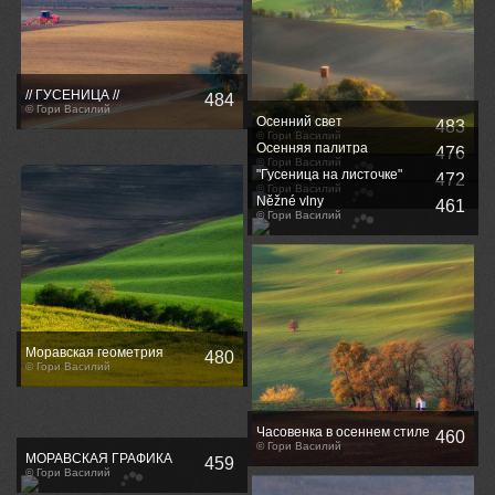
// ГУСЕНИЦА //
484
© Гори Василий
Осенний свет
483
© Гори Василий
Осенняя палитра
476
© Гори Василий
"Гусеница на листочке"
472
© Гори Василий
Něžné vlny
461
© Гори Василий
Моравская геометрия
480
© Гори Василий
Часовенка в осеннем стиле
460
© Гори Василий
МОРАВСКАЯ ГРАФИКА
459
© Гори Василий