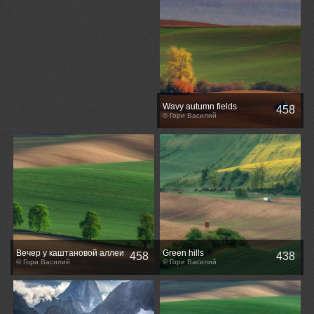
Wavy autumn fields
458
© Гори Василий
Вечер у каштановой аллеи
Green hills
458
438
© Гори Василий
© Гори Василий