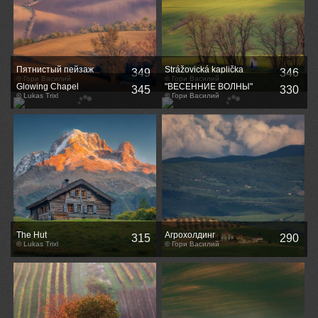
Пятнистый пейзаж
Strážovická kaplička
349
346
© Гори Василий
© Гори Василий
Glowing Chapel
"ВЕСЕННИЕ ВОЛНЫ"
345
330
© Lukas Trixl
© Гори Василий
The Hut
Агрохолдинг
315
290
© Lukas Trixl
© Гори Василий