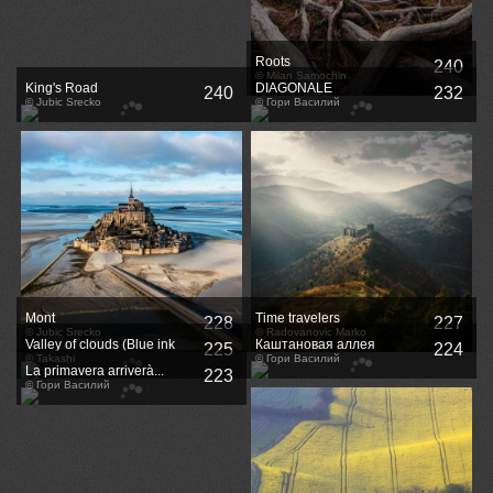
Roots
240
© Milan Samochin
King's Road
DIAGONALE
240
232
© Jubic Srecko
© Гори Василий
Mont
Time travelers
228
227
© Jubic Srecko
© Radovanovic Marko
Valley of clouds (Blue ink
Каштановая аллея
225
224
virsion)
© Takashi
© Гори Василий
La primavera arriverà...
223
© Гори Василий