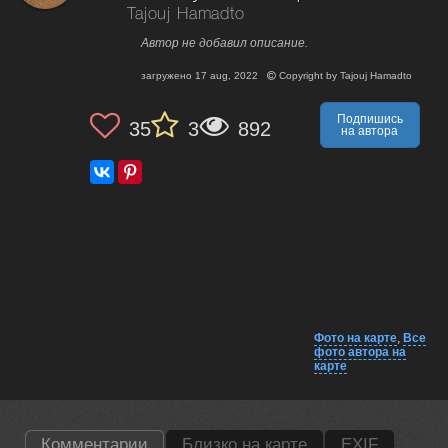
Tajouj Hamadto
Автор не добавил описание.
загружено
17 aug, 2022
Copyright by
Tajouj Hamadto
Подпишись
35
3
892
на автора
Фото на карте
,
Все
фото автора на
карте
Комментарии
Близко на карте
EXIF