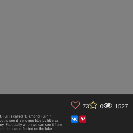
73
0
1527
 Fuji is called "Diamond Fuji" in
to see it is moving little by little as
unny. Especially when we can see it from
when the sun reflected on the lake