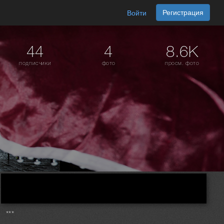
Регистрация
Войти
44
4
8.6K
подписчики
фото
просм. фото
***