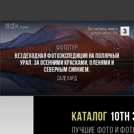
19 сен.
9
дней
Осталось мест
3
всего мест: 10
Фототур
Вездеходная фотоэкспедиция на Полярный
Урал. За осенними красками, оленями и
северным сиянием.
Салехард
Каталог
10TH 
ЛУЧШИЕ ФОТО И ФО