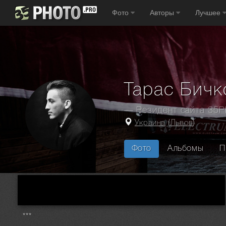
Фото
Авторы
Лучшее
Тарас Бичк
— Резидент сайта 35
Украина
(
Львов
)
Фото
Альбомы
П
Главная
Фотографы
Украина
Львов
Тарас Бичко
***