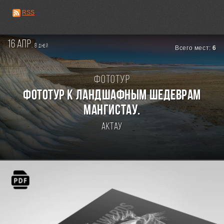
RSS
16 апр.
8
дней
Всего мест:
6
Фототур
Фототур к ландшафным шедеврам
Мангистау.
Актау