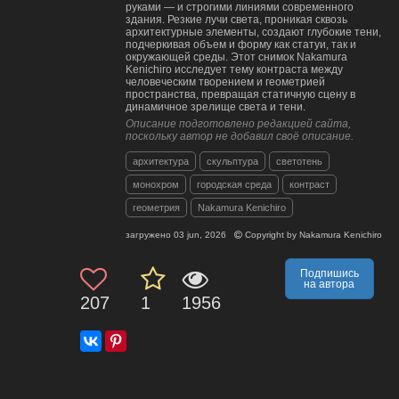
руками — и строгими линиями современного
здания. Резкие лучи света, проникая сквозь
архитектурные элементы, создают глубокие тени,
подчеркивая объем и форму как статуи, так и
окружающей среды. Этот снимок Nakamura
Kenichiro исследует тему контраста между
человеческим творением и геометрией
пространства, превращая статичную сцену в
динамичное зрелище света и тени.
Описание подготовлено редакцией сайта,
поскольку автор не добавил своё описание.
архитектура
скульптура
светотень
монохром
городская среда
контраст
геометрия
Nakamura Kenichiro
загружено
03 jun, 2026
Copyright by
Nakamura Kenichiro
Подпишись
на автора
207
1
1956