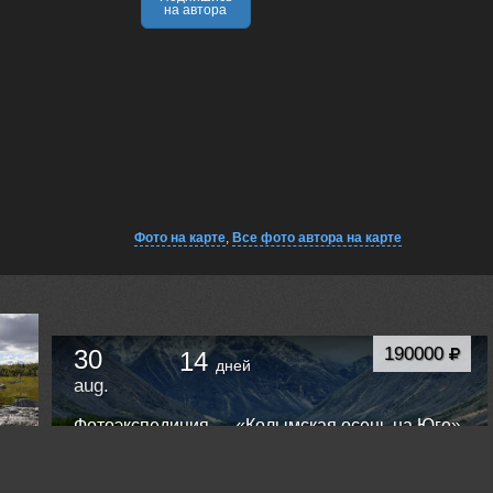
на автора
Фото на карте
,
Все фото автора на карте
190000
30
14
дней
aug.
Фотоэкспедиция — «Колымская осень на Юге».
Золотая осень в южных отрогах горной
системы Черского. Хребет Оханджа. Озеро Юг.
Сусуман
Russia /