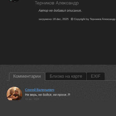
Терников Александр
Автор не добавил описание.
загружено
19 dec, 2025
Copyright by
Терников Александр
Комментарии
Близко на карте
EXIF
Сергей Валерьевич
Не верь, не бойся, ни проси..!!!
19 dec, 2025
Lumo AI
Девушка на фоне поля, чёрно-белый кадр. Взгляд — прямо в