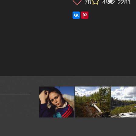
78
4
2281
 камеру. Волосы