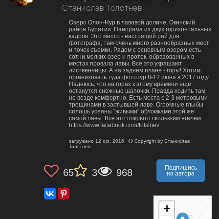
Станислав Толстнев
Озеро Олон-Нур в лавовой долине, Окинский
район Бурятии. Панорама из двух горизонтальных
кадров. Это место - настоящий рай для
фотографа, там очень много разнообразных мест
и точек съемки. Рядом c основным озером есть
сотни мелких озер и проток, образованных в
местах провала лавы. Все это украшают
лиственницы. А на заднем плане - горы! Хотим
организовать туда фототур 8-12 июня в 2017 году.
Надеюсь, что на горах к этому времени еще
останутся снежные шапочки. Правда ходить там
не везде комфортно. Есть места с 2-3 метровыми
трещинами в застывшей лаве. Огромные глыбы
сплошь усеяны "живыми" обломками этой же
самой лавы. Все это покрыто скользким ягелем.
https://www.facebook.com/tolstnev
загружено
12 oct, 2016
Copyright by
Станислав
Толстнев
Подпишись
65
3
968
на автора
+