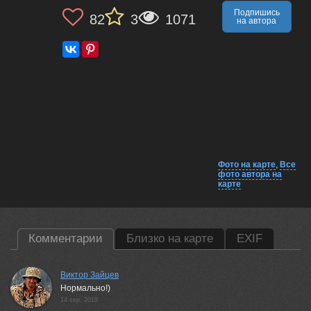
Подпишись
82
3
1071
на автора
Фото на карте
,
Все
фото автора на
карте
Комментарии
Близко на карте
EXIF
Виктор Зайцев
Нормально!)
14 sep, 2019