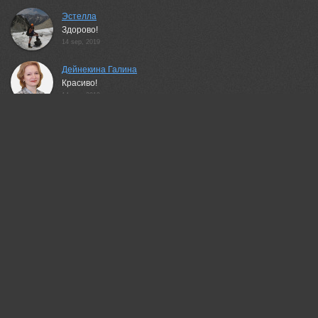
Эстелла
Здорово!
14 sep, 2019
Дейнекина Галина
Красиво!
14 sep, 2019
Сергей Владимиров
Здорово!
14 sep, 2019
Гори Василий
Красивая работа!
14 sep, 2019
Mikhail Konarev
Нравится!
14 sep, 2019
Неля Рачкова
Замечательно!
14 sep, 2019