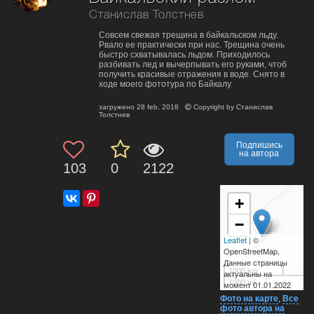
Станислав Толстнев
Совсем свежая трещина в байкальском льду.
Рвало ее практически при нас. Трещина очень
быстро схватывалась льдом. Приходилось
разбивать лед и вычерпывать его руками, чтоб
получить красивые отражения в воде. Снято в
ходе моего фототура по Байкалу.
загружено
28 feb, 2018
Copyright by
Станислав
Толстнев
Подпишись
на автора
103
0
2122
+
−
Leaflet
| ©
OpenStreetMap,
Данные страницы
1000 km
актуальны на
1000 mi
момент 01.01.2022
Фото на карте
,
Все
фото автора на