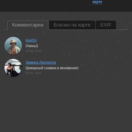
карте
Комментарии
Близко на карте
EXIF
КарОл
Очень!)
28 feb, 2018
Зимина Лионелла
Шикарный снимок и мгновение!
28 feb, 2018
Федоров Константин
впечатляет!
28 feb, 2018
Максим Захаркин
Дух захватывает!
28 feb, 2018
stefano.tassano