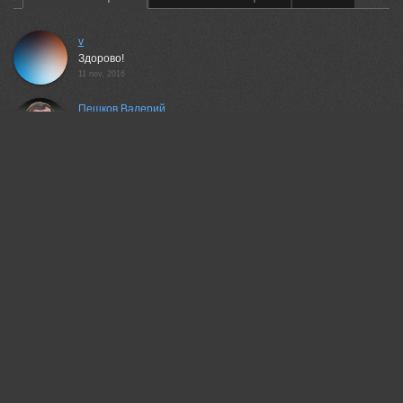
v
Здорово!
11 nov, 2016
Пешков Валерий
Цвета роскошные...
11 nov, 2016
Александр Гвоздь
Замечательная работа!
11 nov, 2016
Художников-Сухоребриков Павел
Отлично!+
11 nov, 2016
Игорь Дубровский
Понравилось!
11 nov, 2016
Барабанов Алексей
Отлично!