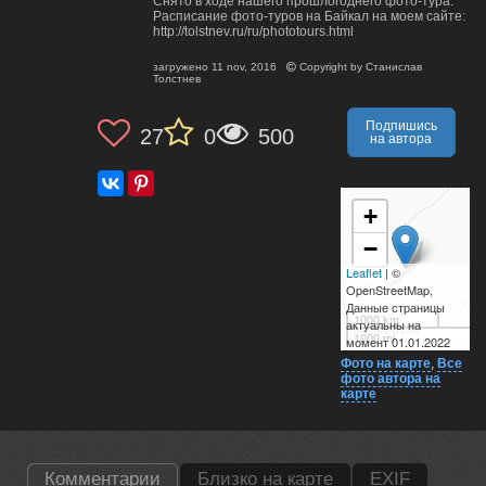
Снято в ходе нашего прошлогоднего фото-тура.
Расписание фото-туров на Байкал на моем сайте:
http://tolstnev.ru/ru/phototours.html
загружено
11 nov, 2016
Copyright by
Станислав
Толстнев
Подпишись
27
0
500
на автора
+
−
Leaflet
| ©
OpenStreetMap,
Данные страницы
1000 km
актуальны на
1000 mi
момент 01.01.2022
Фото на карте
,
Все
фото автора на
карте
Комментарии
Близко на карте
EXIF