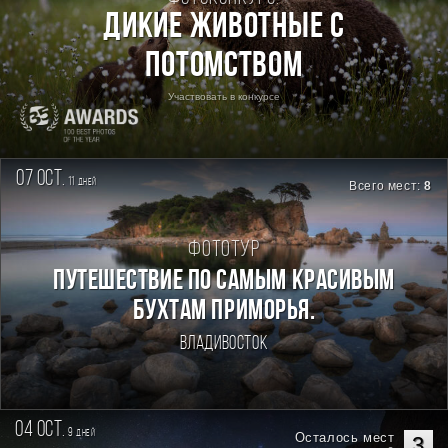
Дикие животные с
потомством
Участвовать в конкурсе
07 oct.
11
дней
Всего мест:
8
Фототур
ПУТЕШЕСТВИЕ ПО САМЫМ КРАСИВЫМ
БУХТАМ ПРИМОРЬЯ.
Владивосток
04 oct.
9
дней
Осталось мест
3