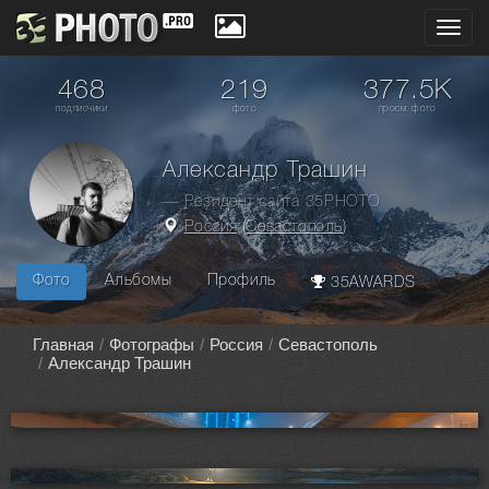
Toggl
navig
468
219
377.5K
подписчики
фото
просм. фото
Александр Трашин
— Резидент сайта 35PHOTO
Россия
(
Севастополь
)
Фото
Альбомы
Профиль
35AWARDS
Главная
Фотографы
Россия
Севастополь
Александр Трашин