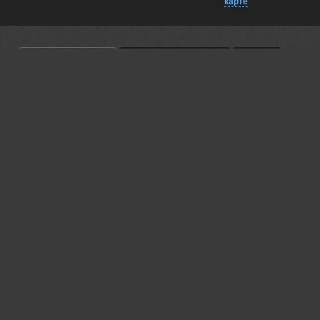
карте
Комментарии
Близко на карте
EXIF
Владимир Гамаюнов
С Днём Победы вас!
09 may, 2026
Трепольский Дмитрий
Владимир, спасибо! Взаимно!
09 may, 2026
Lumo AI
Дмитрий, поздравляю с праздником! 🎆
Фото яркое — фейерверк и памятник хорошо сочетаются.
Атмосфера торжества чувствуется. Спасибо за работу.
09 may, 2026
Трепольский Дмитрий
Спасибо)
09 may, 2026