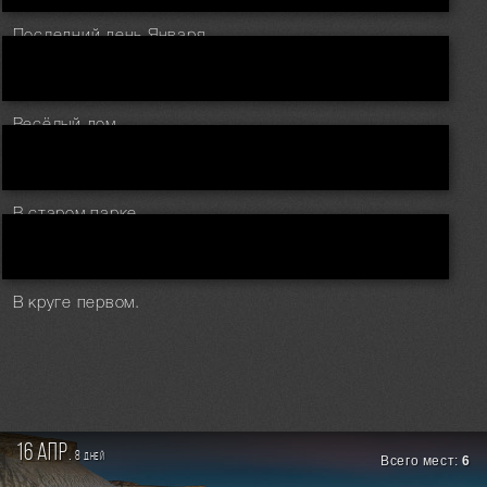
Последний день Января.
Весёлый дом.
В старом парке.
В круге первом.
16 апр.
8
дней
Всего мест:
6