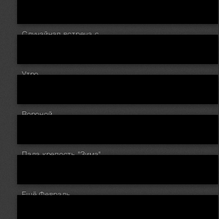
Случайная встреча с...
Утро.
Вороной.
Пала крепость "Зима"
Ещё Февраль.