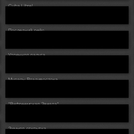
Cuba Libre!
Последний рейс.
Утренняя радуга.
Муралы Владивостока.
"Вифлеемская Звезда".
Зимняя открытка.