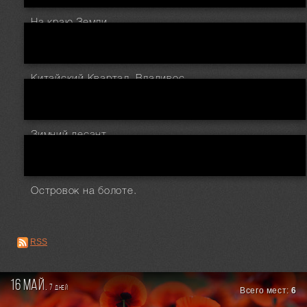
На краю Земли.
Китайский Квартал. Владивосток.
Зимний десант.
Островок на болоте.
RSS
16 май.
7
дней
Всего мест:
6