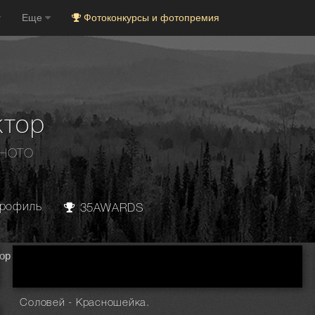
Еще
Фотоконкурсы и фотопремия
ктор
PHOTO
рофиль
35AWARDS
ор
Соловей - Красношейка.