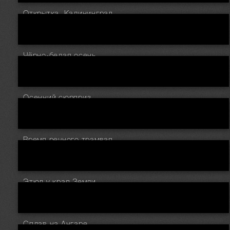
Открытка. Калининград.
Чёрно-белая осень.
Осенний сюрприз.
Время речного трамвая.
Этюд у края Земли.
Сплав на Ангаре.