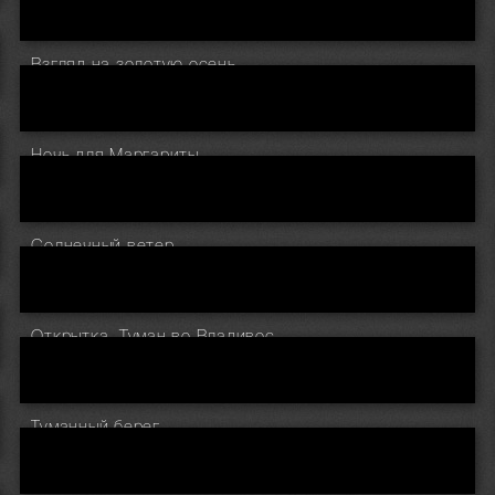
Взгляд на золотую осень.
Ночь для Маргариты.
Солнечный ветер.
Открытка. Туман во Владивостоке.
Туманный берег.