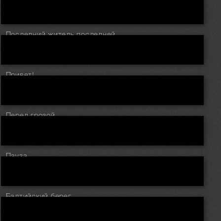
Последний житель последней деревни.
Привет!
Перед грозой.
Пауза.
Балтийский берег.