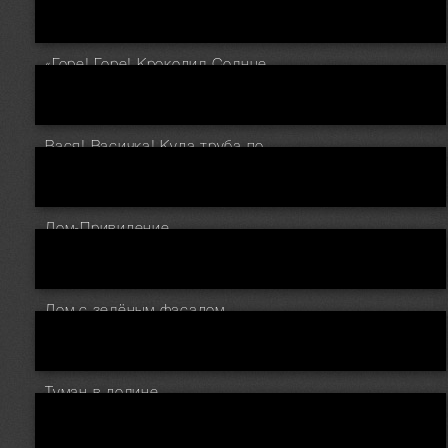
«Горе! Горе! Крокодил Солнце в небе проглотил!»
Вася! Васичка! Куда труба подевалась!!!
Дом-Привидение.
Дом с зелёным фасадом.
Туман в долине.