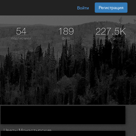
Регистрация
Войти
54
189
227.5K
подписчики
фото
просм. фото
Цветы Монастырские.