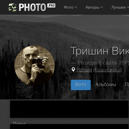
Фото
Авторы
Лучшее
Тришин Ви
— Резидент сайта 35
Россия
(
Красноярск
)
Фото
Альбомы
П
Главная
Фотографы
Россия
Красноярск
Тришин Викт
Дарья.