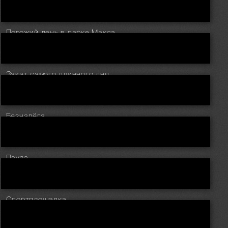
Погожий день в парке Макса Ашманна.
Закат самого длинного дня.
Безнадёга...
Пауза.
Спортплощадка.