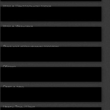
Утро в Центральном парке.
Утро в Ивановке.
Луна над игрушечным городом.
Облако.
Свет и тень.
Цветы Тянь-Шаня.