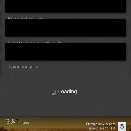
Книжный магазин.
Снимите меня, пожалуйста!
Туманное утро.
Loading...
18 окт.
11
дней
Осталось мест
5
всего мест: 10