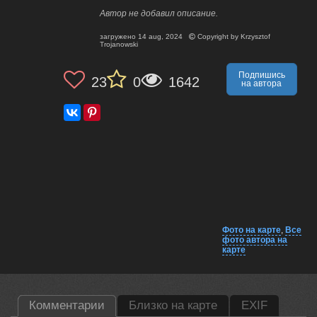
Автор не добавил описание.
загружено
14 aug, 2024
Copyright by
Krzysztof
Trojanowski
Подпишись
23
0
1642
на автора
Фото на карте
,
Все
фото автора на
карте
Комментарии
Близко на карте
EXIF