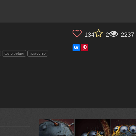
134
2
2237
фотография
искусство