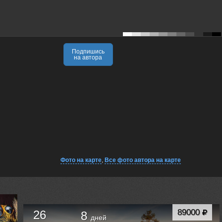
Подпишись
на автора
Фото на карте
,
Все фото автора на карте
89000
26
8
дней