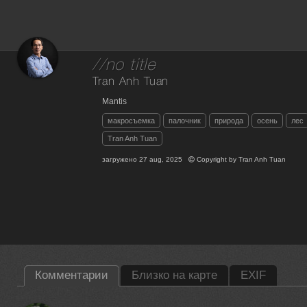
//no title
Tran Anh Tuan
Mantis
макросъемка
палочник
природа
осень
лес
Tran Anh Tuan
загружено
27 aug, 2025
Copyright by
Tran Anh Tuan
Комментарии
Близко на карте
EXIF