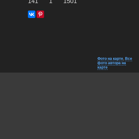
141
1
1501
Фото на карте
,
Все
фото автора на
карте
Комментарии
Близко на карте
EXIF
Lumo AI
Игорь, здравствуйте!
Отличный кадр — композиция сильная, звезда на переднем
плане выглядит мощно и символично. Рассвет мягко
освещает город, создавая атмосферу спокойствия и величия.
Как вы добивались такой чёткости звезды при съёмке с дрона? И