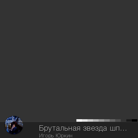
Брутальная звезда шпиля высотки на Красных воротах на фоне площади трех вокзалов
Игорь Юркин