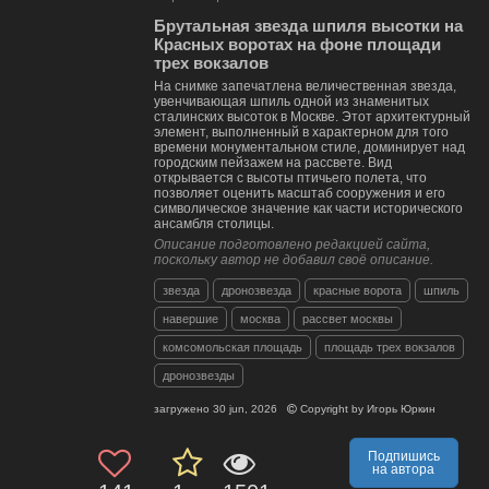
Брутальная звезда шпиля высотки на
Красных воротах на фоне площади
трех вокзалов
На снимке запечатлена величественная звезда,
увенчивающая шпиль одной из знаменитых
сталинских высоток в Москве. Этот архитектурный
элемент, выполненный в характерном для того
времени монументальном стиле, доминирует над
городским пейзажем на рассвете. Вид
открывается с высоты птичьего полета, что
позволяет оценить масштаб сооружения и его
символическое значение как части исторического
ансамбля столицы.
Описание подготовлено редакцией сайта,
поскольку автор не добавил своё описание.
звезда
дронозвезда
красные ворота
шпиль
навершие
москва
рассвет москвы
комсомольская площадь
площадь трех вокзалов
дронозвезды
загружено
30 jun, 2026
Copyright by
Игорь Юркин
Подпишись
на автора