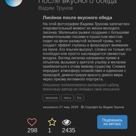
После вкусного обеда
Вадим Трунов
Лисёнок после вкусного обеда
На этой фотографии Вадима Трунова запечатлен
очаровательный момент из жизни молодого
лисенка. Маленькое рыжее создание с большими
внимательными глазами и пушистым хвостом
сидит на фоне размытой зеленой травы, что
создает эффект глубины и фокусирует внимание
на герое. Его язычок высунут, словно он только что
пообедал или просто наслаждается свежестью
воздуха. Взгляд лисенка направлен прямо в
объектив, вызывая у зрителя улыбку и желание
приблизиться к этому живому существу. Снимок
передает атмосферу спокойствия и единения с
природой, демонстрируя красоту дикого мира
через призму интимного портрета.
Описание подготовлено редакцией сайта,
поскольку автор не добавил своё описание.
лисенок
лиса
fox
загружено
27 may, 2026
Copyright by
Вадим Трунов
Подпишись
на автора
298
1
2435