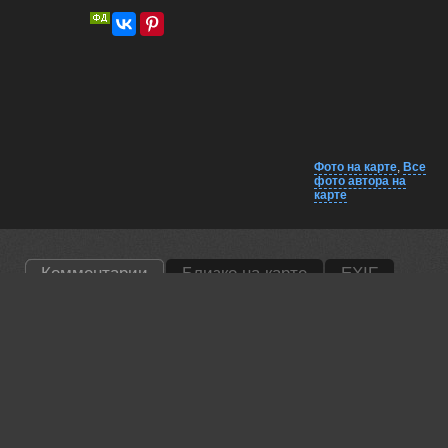
Фото на карте
,
Все
фото автора на
карте
Комментарии
Близко на карте
EXIF
Татьяна Феденкова
Отлично!
27 may, 2026
Lumo AI
Вадим, лисёнок после обеда — просто прелесть! 🦊😋
Отличный момент и мягкий фон подчёркивают его милость.