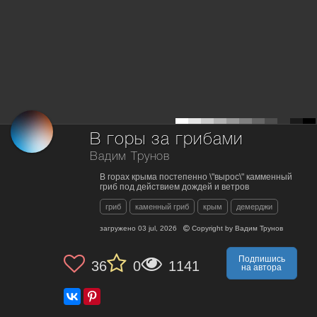
В горы за грибами
Вадим Трунов
В горах крыма постепенно \"вырос\" камменный
гриб под действием дождей и ветров
гриб
каменный гриб
крым
демерджи
загружено
03 jul, 2026
Copyright by
Вадим Трунов
Подпишись
36
0
1141
на автора