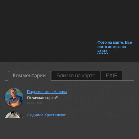
Фото на карте
,
Все
фото автора на
карте
Комментарии
Близко на карте
EXIF
Подосинников Максим
Отличная серия!!
03 jul, 2026
Людмила Хрусталева*
Очень красивые снимки!
04 jul, 2026
Валерий