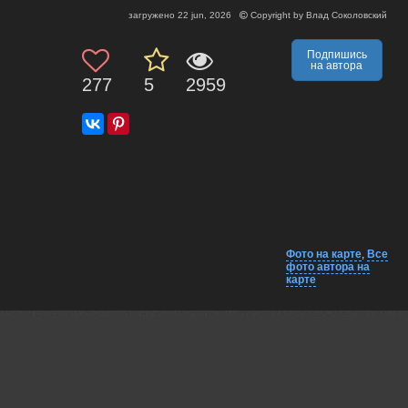
загружено
22 jun, 2026
Copyright by
Влад Соколовский
Подпишись
на автора
277
5
2959
Фото на карте
,
Все
фото автора на
карте
Комментарии
Близко на карте
EXIF
Пешков Валерий