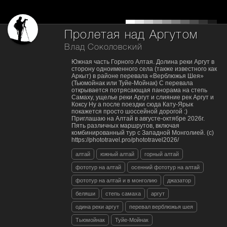
Пролетая над Аргутом
Влад Соколовский
Южная часть Горного Алтая. Долина реки Аргут в
сторону одноименного села (также известного как
Аркыт) в районе перевала «Верблюжья Шея»
(Тьюмойнак или Туйе-Мойнак) С перевала
открывается потрясающая панорама на степь
Самаху, ущелье реки Аргут и слияние рек Аргут и
Коксу Ну а после поездки сюда Кату-Ярык
покажется просто шоссейной дорогой :)
Приглашаю на Алтай в августе-октябре 2026г.
Пять различных маршрутов, включая
комбинированный тур с Западной Монголией. (с)
https://phototravel.pro/phototravel2026/
алтай
южный алтай
горный алтай
фототур на алтай
осенний фототур на алтай
фототур на алтай и в монголию
джазатор
беляши
степь самаха
аргут
одина реки аргут
перевал верблюжья шея
Тьюмойнак
Туйе-Мойнак