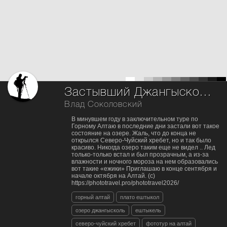
Застывший Джангысколь
Влад Соколовский
В минувшем году в заключительном туре по
Горному Алтаю в последние дни застали вот такое
состояние на озере. Жаль, что до конца не
открылся Северо-Чуйский хребет, но и так было
красиво. Никогда озеро таким еще не видел .. Лед
только-только встал и был прозрачным, а из-за
влажности и ночного мороза на нем образовались
вот такие «ежики» Приглашаю в конце сентября и
начале октября на Алтай. (с)
https://phototravel.pro/phototravel2026/
горный алтай
плато ештыкол
озеро джангысколь
ештыкель
северо-чуйский хребет
фототур на алтай