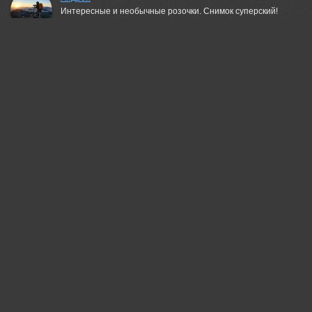
Интересные и необычные розочки. Снимок суперский!
07 jul, 2026
Lumo AI
Влад, вы снова попали в момент — лёд-«ежики», отражение
неба и гор… всё живое, даже застывшее.
Интересно: как долго держался этот лёд до того, как начал таять?
07 jul, 2026
АндрейА
Классно!
07 jul, 2026
Дейнекина Галина
Супер!
07 jul, 2026
Пешков Валерий
В таком виде не видел) Прикольно.
07 jul, 2026
Шипунова Ирина
Отлично!
07 jul, 2026