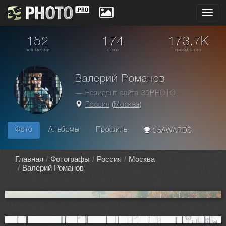
Toggl
navig
152
174
173.7K
подписчики
фото
просм. фото
Валерий Романов
— Резидент сайта 35PHOTO
Россия
(
Москва
)
Фото
Альбомы
Профиль
35AWARDS
Главная
Фотографы
Россия
Москва
Валерий Романов