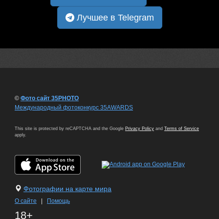
Лучшее в Telegram
©
Фото сайт 35PHOTO
Международный фотоконкурс 35AWARDS
This site is protected by reCAPTCHA and the Google
Privacy Policy
and
Terms of Service
apply.
Фотографии на карте мира
О сайте
|
Помощь
18+