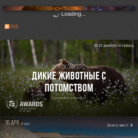
Loading...
RSS
19 дней(я) осталось
Фотоконкурс:
Дикие животные с
потомством
Участвовать в конкурсе
16 apr.
8
дней
Всего мест:
6