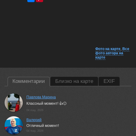
Фото на карте
,
Все
фото автора на
карте
Комментарии
Близко на карте
EXIF
Павлова Марина
Классный момент! 👍🙂
04 may, 2026
Валерий
Отличный момент!
04 may, 2026