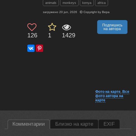
animals
monkeys
kenya
africa
загружено
20 jun, 2026
Copyright by
Вера
Подпишись
на автора
126
1
1429
Фото на карте
,
Все
фото автора на
карте
Комментарии
Близко на карте
EXIF