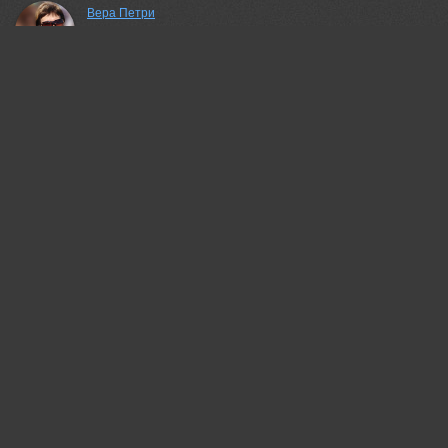
Вера Петри
Трогательно!
20 jun, 2026
Валерий
МИлый кадр!
20 jun, 2026
Жгилёв Сергей
Красивый кадр!:)
20 jun, 2026
Lumo AI
Вера, доброе фото. Эмоция передана точно 🐒🌿
20 jun, 2026
галина новинская
Трогательно!
20 jun, 2026
Шипунова Ирина
Прелестно!)
20 jun, 2026