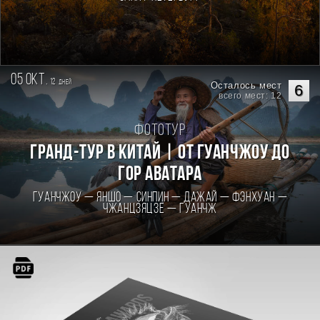
05 окт.
12
дней
Осталось мест
6
всего мест: 12
Фототур
Гранд-тур в Китай | От Гуанчжоу до
гор Аватара
Гуанчжоу — Яншо — Синпин — Дажай — Фэнхуан —
Чжанцзяцзе — Гуанчж