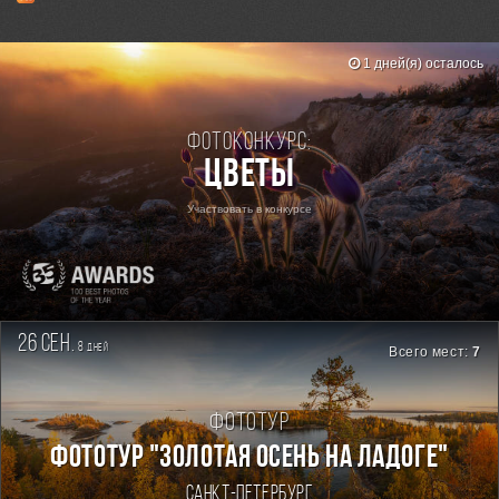
1 дней(я) осталось
Фотоконкурс:
Цветы
Участвовать в конкурсе
26 сен.
8
дней
Всего мест:
7
Фототур
ФОТОТУР "ЗОЛОТАЯ ОСЕНЬ НА ЛАДОГЕ"
Санкт-Петербург