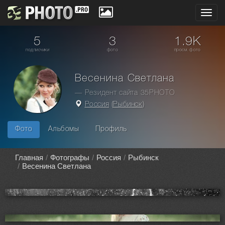
Toggl
navig
5
3
1.9K
подписчики
фото
просм. фото
Весенина Светлана
— Резидент сайта 35PHOTO
Россия
(
Рыбинск
)
Фото
Альбомы
Профиль
Главная
Фотографы
Россия
Рыбинск
Весенина Светлана