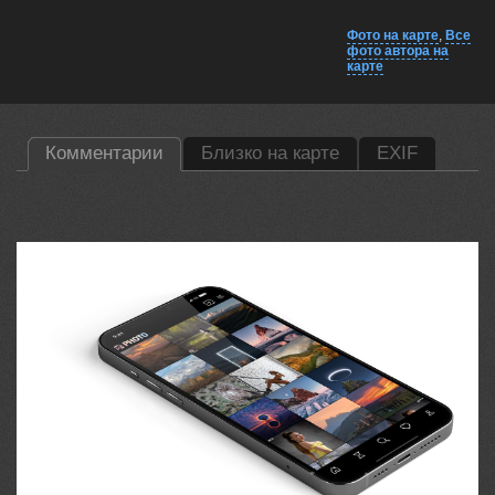
Фото на карте
,
Все
фото автора на
карте
Комментарии
Близко на карте
EXIF