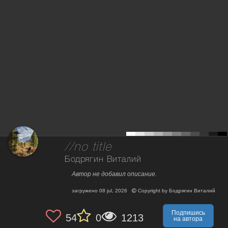
//no title
Бодрягин Виталий
Автор не добавил описание.
загружено
08 jul, 2026
Copyright by
Бодрягин Виталий
Подпишись
54
0
1213
на автора