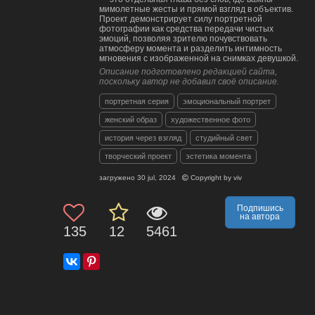
мимолетные жесты и прямой взгляд в объектив.
Проект демонстрирует силу портретной
фотографии как средства передачи чистых
эмоций, позволяя зрителю почувствовать
атмосферу момента и разделить интимность
мгновения с изображенной на снимках девушкой.
Описание подготовлено редакцией сайта,
поскольку автор не добавил своё описание.
портретная серия
эмоциональный портрет
женский образ
художественное фото
история через взгляд
студийный свет
творческий проект
эстетика момента
загружено
30 jul, 2024
Copyright by
viv
Подпишись
на автора
135
12
5461