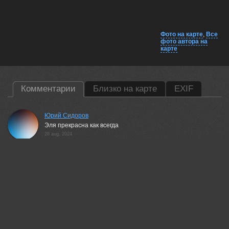
Фото на карте
,
Все
фото автора на
карте
Комментарии
Близко на карте
EXIF
Юрий Сидоров
Эля прекрасна как всегда
28 aug, 2024