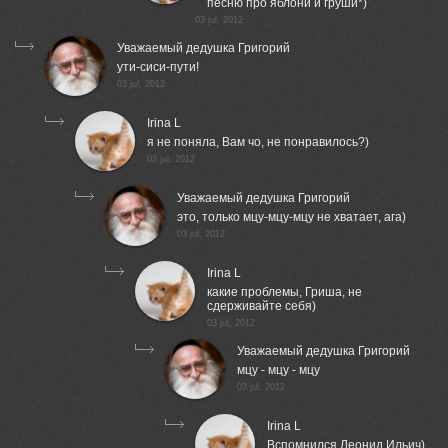
песню про яблони и груши*)
03 jul, 2012
Уважаемый дедушка Григорий
ути-сиси-пути!
03 jul, 2012
Irina L
я не поняла, Вам чо, не понравилось?)
03 jul, 2012
Уважаемый дедушка Григорий
это, только мцу-мцу-мцу не хватает, ага)
03 jul, 2012
Irina L
какие проблемы, Гриша, не
сдерживайте себя)
03 jul, 2012
Уважаемый дедушка Григорий
мцу - мцу - мцу
03 jul, 2012
Irina L
Вспомнился Леонид Ильич)