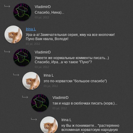
VladimirD
Спасибо, Нина)...
03 jul, 2012
Irina L
Ура-а-а! Замечательная серия, жму на все кнопочки!
Пуно Вам хвала, Володя!
03 jul, 2012
VladimirD
Умеете же нормальные комменты писать...)
Спасибо, Ира...а чо такое "Пуно"?
03 jul, 2012
Irina L
это по-хорватски "большое спасибо")
03 jul, 2012
VladimirD
так и надо в скобочках писать (хорв.)...
03 jul, 2012
Irina L
ну Вы ж понимаете... *растерянно
вспоминая хорватскую народную