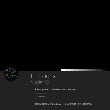
Emotions
VladimirD
Автор не добавил описание.
макака
загружено
03 jul, 2012
Copyright by
VladimirD