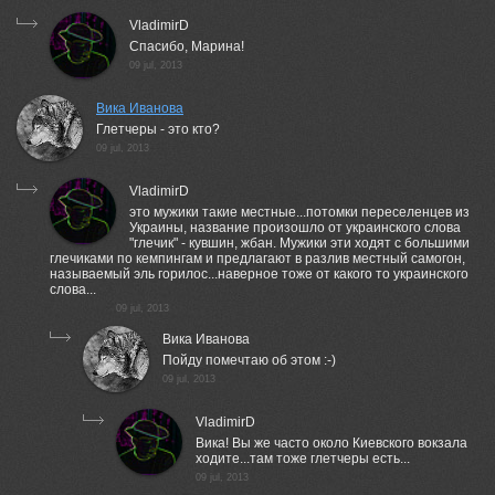
VladimirD
Спасибо, Марина!
09 jul, 2013
Вика Иванова
Глетчеры - это кто?
09 jul, 2013
VladimirD
это мужики такие местные...потомки переселенцев из
Украины, название произошло от украинского слова
"глечик" - кувшин, жбан. Мужики эти ходят с большими
глечиками по кемпингам и предлагают в разлив местный самогон,
называемый эль горилос...наверное тоже от какого то украинского
слова...
09 jul, 2013
Вика Иванова
Пойду помечтаю об этом :-)
09 jul, 2013
VladimirD
Вика! Вы же часто около Киевского вокзала
ходите...там тоже глетчеры есть...
09 jul, 2013