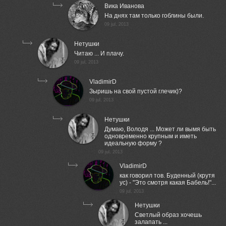
Вика Иванова
На днях там только гоблины были.
09 jul, 2013
Нетушки
Читаю ... И плачу.
09 jul, 2013
VladimirD
Зыришь на свой пустой глечик)?
09 jul, 2013
Нетушки
Думаю, Володя ... Может ли вымя быть
одновременно крупным и иметь
идеальную форму ?
09 jul, 2013
VladimirD
как говорил тов. Буденный (крутя
ус) - "Это смотря какая Бабель!"...
09 jul, 2013
Нетушки
Светлый образ хочешь
залапать ...