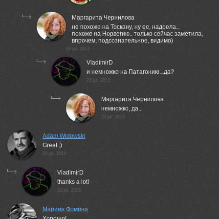
Маргарита Чернилова
не похоже на Тоскану, ну ее, надоела..
похоже на Норвегию.. только сейчас заметила,
впрочем, подсознательное, видимо)
23 jul, 2013
VladimirD
и немножко на Патагонию...да?
23 jul, 2013
Маргарита Чернилова
немножко, да..
23 jul, 2013
Adam Widowski
Great :)
23 jul, 2013
VladimirD
thanks a lot!
23 jul, 2013
Марина Фомина
Хорошо!