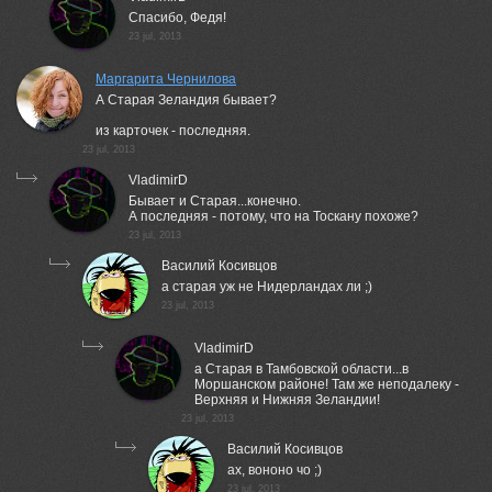
Спасибо, Федя!
23 jul, 2013
Маргарита Чернилова
А Старая Зеландия бывает?
из карточек - последняя.
23 jul, 2013
VladimirD
Бывает и Старая...конечно.
А последняя - потому, что на Тоскану похоже?
23 jul, 2013
Василий Косивцов
а старая уж не Нидерландах ли ;)
23 jul, 2013
VladimirD
а Старая в Тамбовской области...в
Моршанском районе! Там же неподалеку -
Верхняя и Нижняя Зеландии!
23 jul, 2013
Василий Косивцов
ах, вононо чо ;)
23 jul, 2013