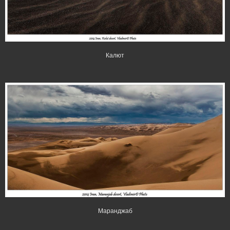
Калют
Маранджаб