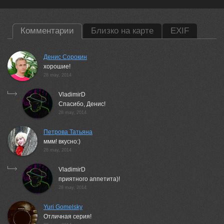
Комментарии
Близко на карте
EXIF
Денис Сорокин
хорошие!
28 may, 2014
VladimirD
Спасибо, Денис!
28 may, 2014
Петрова Татьяна
ммм! вкусно:)
28 may, 2014
VladimirD
приятного аппетита)!
28 may, 2014
Yuri Gomelsky
Отличная серия!