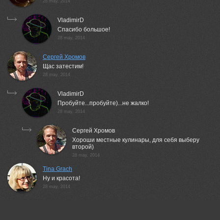
28 may, 2014
VladimirD
Спасибо большое!
28 may, 2014
Сергей Хромов
Щас затестим!
28 may, 2014
VladimirD
Пробуйте...пробуйте)...не жалко!
28 may, 2014
Сергей Хромов
Хороши местные кулинары, для себя выберу
второй)
28 may, 2014
Tina Grach
Ну и красота!
28 may, 2014
VladimirD
Спасибо!