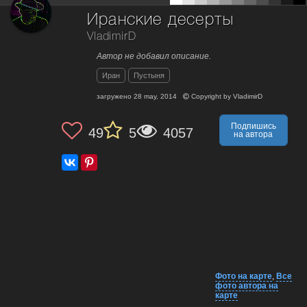
Иранские десерты
VladimirD
Автор не добавил описание.
Иран
Пустыня
загружено
28 may, 2014
Copyright by
VladimirD
Подпишись
49
5
4057
на автора
Фото на карте
,
Все
фото автора на
карте