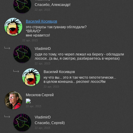
Спасибо, Александр!
22 apr, 2015
Василий Косивцов
это страусы так гуанаку обглодали?
*BRAVO*
мне нравитсо!
22 apr, 2015
VladimirD
судя по тому, что череп лежал на берегу - обгладали
лососи...(а вы, я смотрю, разбираетесь в черепах)
22 apr, 2015
Василий Косивцов
ну что вы... это я так чисто гипотетически...
в целом конешна... респект лососЯм
22 apr, 2015
Месилов Сергей
22 apr, 2015
VladimirD
Спасибо, Сергей)
22 apr, 2015