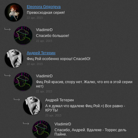
Eleonora Grigorjeva
Превосходная серия!
22 apr, 2015
VladimirD
Спасибо большое!
22 apr, 2015
Андрей Тетерин
Фиц Рой особенно хорош! СпасибО!
22 apr, 2015
VladimirD
Фиц Рой красив, спору нет. Жалко, что его в этой серии
нет)
22 apr, 2015
Андрей Тетерин
А я думал что вдалеке Фиц Рой.=) Все равно -
КРУТЬ!
23 apr, 2015
VladimirD
Спасибо, Андрей. Вдалеке - Торрес дель
Пайне.