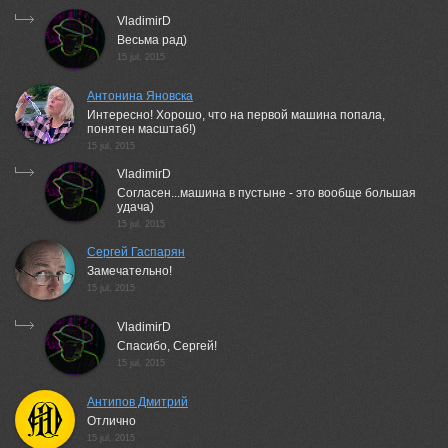
VladimirD
Весьма рад)
15 jul, 2015
Антонина Яновска
Интересно! Хорошо, что на первой машина попала,
понятен масштаб!)
15 jul, 2015
VladimirD
Согласен...машина в пустыне - это вообще большая
удача)
15 jul, 2015
Сергей Гаспарян
Замечательно!
15 jul, 2015
VladimirD
Спасибо, Сергей!
15 jul, 2015
Антипов Дмитрий
Отлично
15 jul, 2015