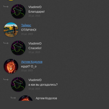
VladimirD
Благодарю!
15 jul, 2015
Таймас
ОТЛИЧНО!
15 jul, 2015
VladimirD
Спасибо!
15 jul, 2015
Артем Кодолов
egypt? O_o
15 jul, 2015
VladimirD
а как вы догадались?
15 jul, 2015
Артем Кодолов
как я догадался это не ваше дело =)
24 jul, 2015