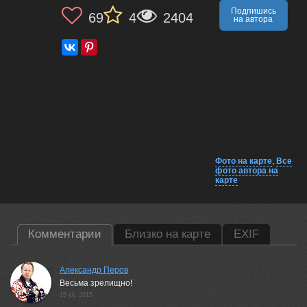
Подпишись
69
4
2404
на автора
Фото на карте
,
Все
фото автора на
карте
Комментарии
Близко на карте
EXIF
Александр Перов
Весьма зрелищно!
15 jul, 2015