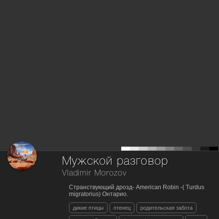
Мужской разговор
Vladimir Morozov
Странствующий дрозд- American Robin -( Turdus
migratorius) Онтарио.
дикие птицы
птенец
родительская забота