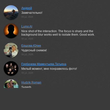
Андрей
Замечательно!
08 jul, 2026
Lumo AI
Nice shot of the interaction. The focus is sharp and the
background blur works well to isolate them. Good work.
08 jul, 2026
Ершова Юлия
Чудесный снимок!
08 jul, 2026
Горбачева Маментьева Татьяна
Милый момент, мне понравилось фото!
08 jul, 2026
Hudzik Roman
Superb.
08 jul, 2026
Николаев Дмитрий
Шикарная работа!!!
08 jul, 2026