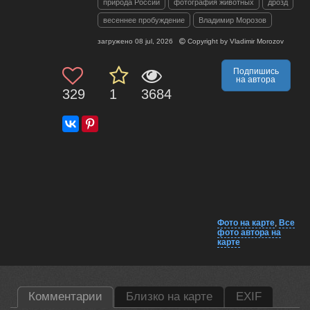
природа России
фотография животных
дрозд
весеннее пробуждение
Владимир Морозов
загружено
08 jul, 2026
Copyright by
Vladimir Morozov
Подпишись
на автора
329
1
3684
Фото на карте
,
Все
фото автора на
карте
Комментарии
Близко на карте
EXIF