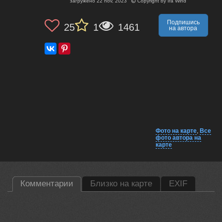
загружено
22 nov, 2023
Copyright by
Ira Wind
Подпишись
25
1
1461
на автора
Фото на карте
,
Все
фото автора на
карте
Комментарии
Близко на карте
EXIF