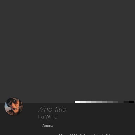
//no title
Ira Wind
Алена