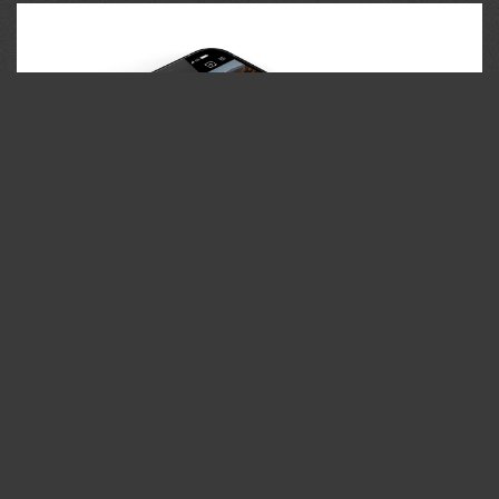
35PHOTO Mobile App
Загружайте работы на сайт прямо из мобильного
приложения. Ставьте лайки, подписывайтесь на других
участников, оставляйте комментарии. Возможность
смотреть за тем кто поставил вам лайк, а так же
возможность загружать работы в приложение
участникам не прошедшим модерацию.