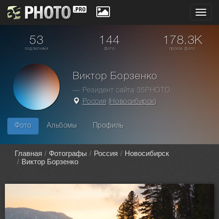
Toggl
navig
53
144
178.3K
подписчики
фото
просм. фото
Виктор Борзенко
— Резидент сайта 35PHOTO
Россия
(
Новосибирск
)
Фото
Альбомы
Профиль
Главная
Фотографы
Россия
Новосибирск
Виктор Борзенко