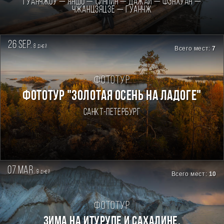
Гуанчжоу — Яншо — Синпин — Дажай — Фэнхуан —
Чжанцзяцзе — Гуанчж
26 sep.
8
дней
Всего мест:
7
Фототур
ФОТОТУР "ЗОЛОТАЯ ОСЕНЬ НА ЛАДОГЕ"
Санкт-Петербург
07 mar.
9
дней
Всего мест:
10
Фототур
Зима на Итурупе и Сахалине.