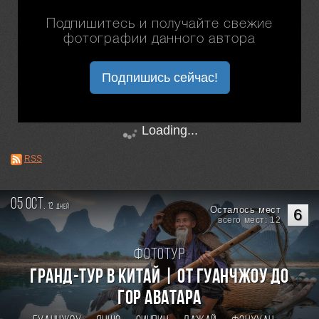
Подпишитесь и получайте свежие
фотографии данного автора
Подпишись сейчас!
Loading...
RSS
05 oct.
12
дней
Осталось мест
6
всего мест: 12
Фототур
Гранд-тур в Китай | От Гуанчжоу до
гор Аватара