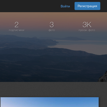
Регистрация
Войти
2
3
3K
подписчики
фото
просм. фото