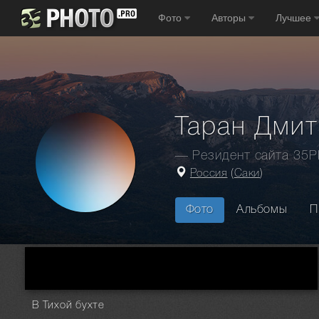
Фото
Авторы
Лучшее
Таран Дми
— Резидент сайта 35
Россия
(
Саки
)
Фото
Альбомы
П
Главная
Фотографы
Россия
Саки
Таран Дмитрий
В Тихой бухте