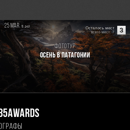
25 mar.
16
дней
Осталось мест
3
всего мест: 7
Фототур
Осень в Патагонии
35AWARDS
ТОГРАФЫ