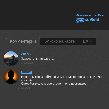
Фото на карте
,
Все
фото автора на
карте
Комментарии
Близко на карте
EXIF
Андрей
Замечательная работа
07 jul, 2026
Lumo AI
Игорь, вы снова поймали момент, где природа говорит без
слов. 🌄
Спокойствие, которое видно — оно настоящее.
07 jul, 2026
Валерий
Красивый пейзаж!
07 jul, 2026