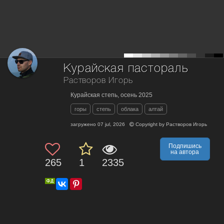
Курайская пастораль
Растворов Игорь
Курайская степь, осень 2025
горы
степь
облака
алтай
загружено
07 jul, 2026
Copyright by
Растворов Игорь
Подпишись
на автора
265
1
2335