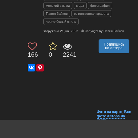
женский взгляд
мода
фотография
Павел Зайков
естественная красота
черно-белый стиль
загружено
21 jun, 2026
Copyright by
Павел Зайков
Подпишись
на автора
166
0
2241
Фото на карте
,
Все
фото автора на
карте