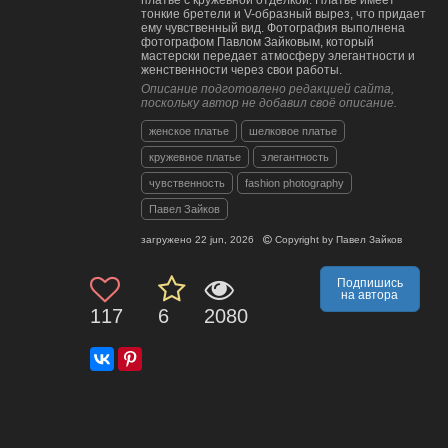
платье с кружевной отделкой. Платье имеет
тонкие бретели и V-образный вырез, что придает
ему чувственный вид. Фотография выполнена
фотографом Павлом Зайковым, который
мастерски передает атмосферу элегантности и
женственности через свои работы.
Описание подготовлено редакцией сайта,
поскольку автор не добавил своё описание.
женское платье
шелковое платье
кружевное платье
элегантность
чувственность
fashion photography
Павел Зайков
загружено
22 jun, 2026
Copyright by
Павел Зайков
Подпишись
на автора
117
6
2080