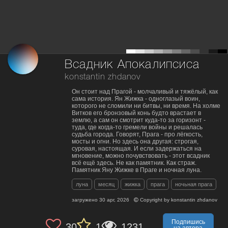
Всадник Апокалипсиса
konstantin zhdanov
Он стоит над Прагой - молчаливый и тяжёлый, как
сама история. Ян Жижка - одноглазый воин,
которого не сломили ни битвы, ни время. На холме
Витков его бронзовый конь будто врастает в
землю, а сам он смотрит куда-то за горизонт -
туда, где когда-то гремели войны и решалась
судьба города. Говорят, Прага - про лёгкость,
мосты и огни. Но здесь она другая: строгая,
суровая, настоящая. И если задержаться на
мгновение, можно почувствовать - этот всадник
всё ещё здесь. Не как памятник. Как страж.
Памятник Яну Жижке в Праге и ночная луна.
луна
месяц
жижка
прага
ночьная прага
загружено
30 apr, 2026
Copyright by
konstantin zhdanov
Подпишись
30
1
1231
на автора