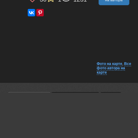
Фото на карте
,
Все
фото автора на
карте
Комментарии
Близко на карте
EXIF