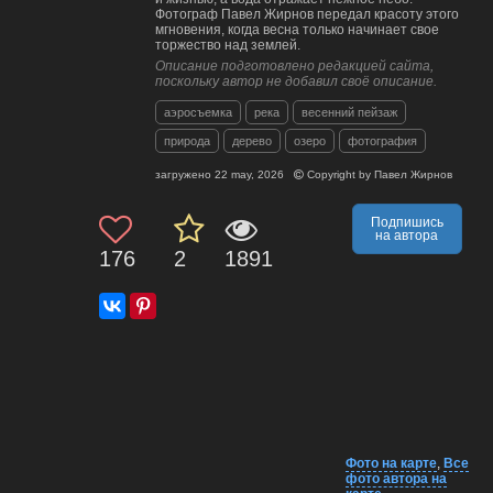
Фотограф Павел Жирнов передал красоту этого
мгновения, когда весна только начинает свое
торжество над землей.
Описание подготовлено редакцией сайта,
поскольку автор не добавил своё описание.
аэросъемка
река
весенний пейзаж
природа
дерево
озеро
фотография
загружено
22 may, 2026
Copyright by
Павел Жирнов
Подпишись
на автора
176
2
1891
Фото на карте
,
Все
фото автора на